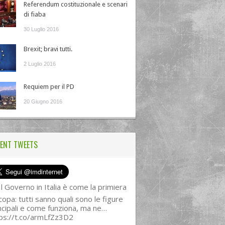
Referendum costituzionale e scenari
di fiaba
30 Luglio 2016
Brexit; bravi tutti.
2 Luglio 2016
Requiem per il PD
20 Giugno 2016
ENT TWEETS
l Governo in Italia è come la primiera
copa: tutti sanno quali sono le figure
ncipali e come funziona, ma ne…
ps://t.co/armLfZz3D2