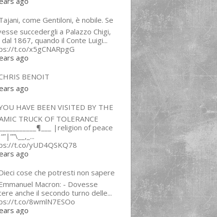
ears ago
ajani, come Gentiloni, è nobile. Se
esse succedergli a Palazzo Chigi,
 dal 1867, quando il Conte Luigi...
tps://t.co/x5gCNARpgG
ears ago
CHRIS BENOIT
ears ago
YOU HAVE BEEN VISITED BY THE
LAMIC TRUCK OF TOLERANCE
___________¶___ |religion of peace
“”|””\__,_...
tps://t.co/yUD4QSKQ78
ears ago
Dieci cose che potresti non sapere
 Emmanuel Macron: - Dovesse
cere anche il secondo turno delle...
tps://t.co/8wmlN7ESOo
ears ago