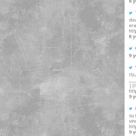
8 y
T
dov
era
ht
8 y
9 y
IS
___
||l 
ht
9 y
su
vin
ht
9 y