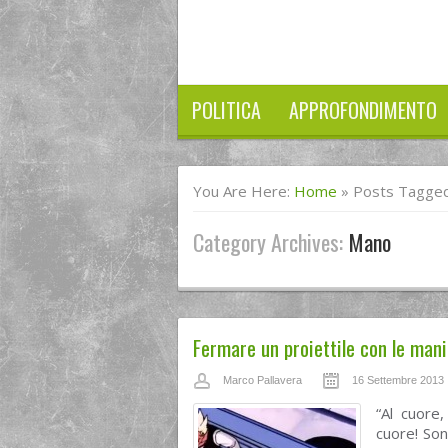
POLITICA
APPROFONDIMENTO
You Are Here:
Home
»
Posts Tagge
Category Archives:
Mano
Fermare un proiettile con le mani
Marco Pallavera
16 Settembre 2013
“Al cuore
cuore! Son