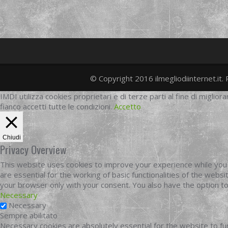
© Copyright 2016 ilmegliodiinternet.it. 
IMDI utilizza cookies proprietari e di terze parti al fine di migliora
fianco accetti tutte le condizioni.
Accetto
Chiudi
Privacy Overview
This website uses cookies to improve your experience while you 
are essential for the working of basic functionalities of the web
your browser only with your consent. You also have the option t
Necessary
Necessary
Sempre abilitato
Necessary cookies are absolutely essential for the website to fun