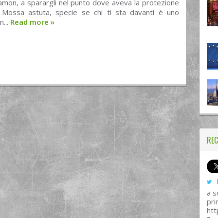
amon, a sparargli nel punto dove aveva la protezione
o. Mossa astuta, specie se chi ti sta davanti è uno
n...
Read more
»
REC
I
a s
pri
htt