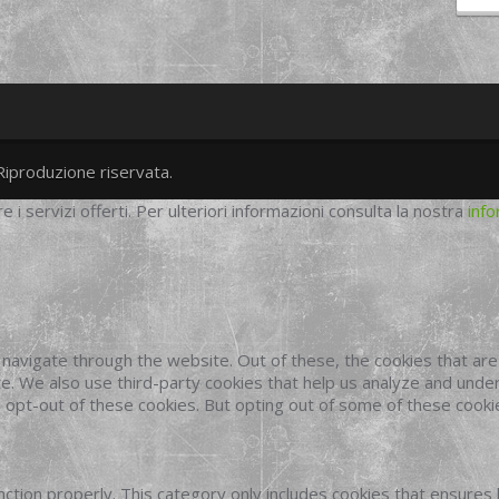
Riproduzione riservata.
twitter
googleplus
facebook
re i servizi offerti. Per ulteriori informazioni consulta la nostra
info
navigate through the website. Out of these, the cookies that ar
site. We also use third-party cookies that help us analyze and und
o opt-out of these cookies. But opting out of some of these cook
ction properly. This category only includes cookies that ensures 