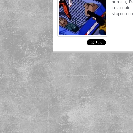
nemico, R
in acciai
stupido co