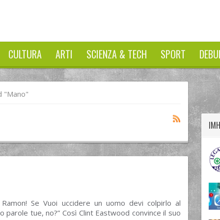
CULTURA
ARTI
SCIENZA & TECH
SPORT
DEBU
twitter
googleplus
facebook
d "mano"
IM
, Ramon! Se Vuoi uccidere un uomo devi colpirlo al
o parole tue, no?” Così Clint Eastwood convince il suo