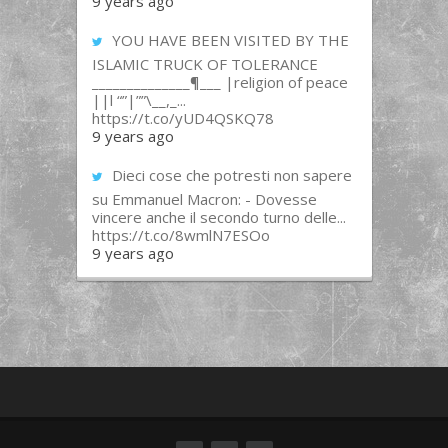
9 years ago
YOU HAVE BEEN VISITED BY THE
ISLAMIC TRUCK OF TOLERANCE
______________¶___ |religion of peace
||l “”|””\__,_...
https://t.co/yUD4QSKQ78
9 years ago
Dieci cose che potresti non sapere
su Emmanuel Macron: - Dovesse
vincere anche il secondo turno delle...
https://t.co/8wmlN7ESOo
9 years ago