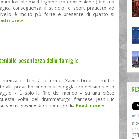
paradossale ma il legame tra depressione (fino alla
agica conseguenza: il suicidio) e sport praticato ad
 livello è molto più forte e presente di quanto si
ead more
»
tenibile pesantezza della famiglia
perienza di Tom à la ferme, Xavier Dolan si mette
e alla prova basando la sceneggiatura del suo sesto
REC
aggio – È solo la fine del mondo – su una pièce
 questa volta del drammaturgo francese Jean-Luc
ouis è un giovane drammaturgo di...
Read more
»
I
a s
pri
htt