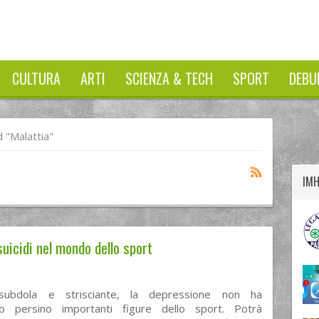
CULTURA
ARTI
SCIENZA & TECH
SPORT
DEBU
twitter
googleplus
facebook
 "malattia"
IM
uicidi nel mondo dello sport
 subdola e strisciante, la depressione non ha
to persino importanti figure dello sport. Potrà