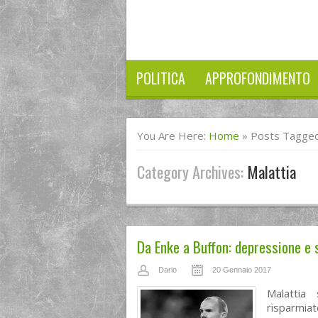
POLITICA
APPROFONDIMENTO
You Are Here:
Home
»
Posts Tagged
Category Archives:
Malattia
Da Enke a Buffon: depressione e s
Dario
20 Gennaio 2017
Malattia
risparmia