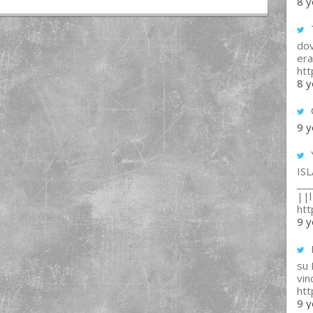
8 y
T
dov
era
ht
8 y
9 y
IS
___
||l 
ht
9 y
su
vin
ht
9 y