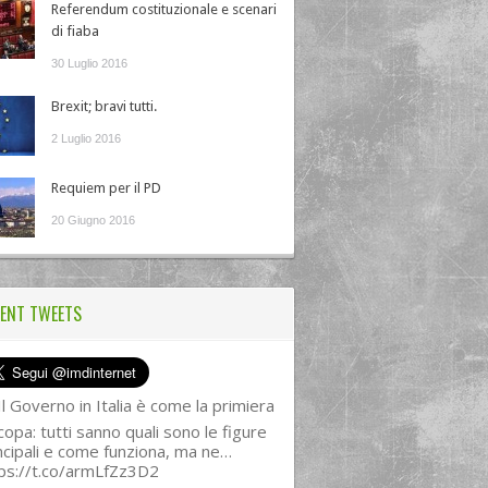
Referendum costituzionale e scenari
di fiaba
30 Luglio 2016
Brexit; bravi tutti.
2 Luglio 2016
Requiem per il PD
20 Giugno 2016
ENT TWEETS
l Governo in Italia è come la primiera
copa: tutti sanno quali sono le figure
ncipali e come funziona, ma ne…
ps://t.co/armLfZz3D2