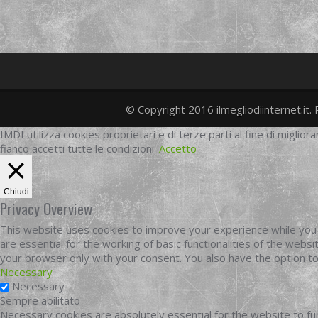
© Copyright 2016 ilmegliodiinternet.it. 
IMDI utilizza cookies proprietari e di terze parti al fine di migliora
fianco accetti tutte le condizioni.
Accetto
Chiudi
Privacy Overview
This website uses cookies to improve your experience while you 
are essential for the working of basic functionalities of the web
your browser only with your consent. You also have the option t
Necessary
Necessary
Sempre abilitato
Necessary cookies are absolutely essential for the website to fun