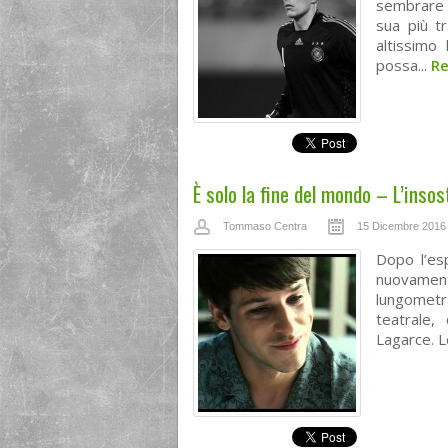
sembrare 
sua più tr
altissimo
possa...
R
È solo la fine del mondo – L’insos
Tommaso Centra
15 Dicembre 2016
Dopo l’es
nuovament
lungometr
teatrale,
Lagarce. L