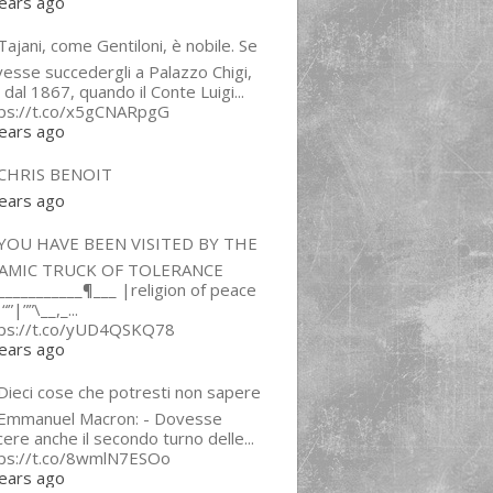
ears ago
ajani, come Gentiloni, è nobile. Se
esse succedergli a Palazzo Chigi,
 dal 1867, quando il Conte Luigi...
tps://t.co/x5gCNARpgG
ears ago
CHRIS BENOIT
ears ago
YOU HAVE BEEN VISITED BY THE
LAMIC TRUCK OF TOLERANCE
___________¶___ |religion of peace
“”|””\__,_...
tps://t.co/yUD4QSKQ78
ears ago
Dieci cose che potresti non sapere
 Emmanuel Macron: - Dovesse
cere anche il secondo turno delle...
tps://t.co/8wmlN7ESOo
ears ago