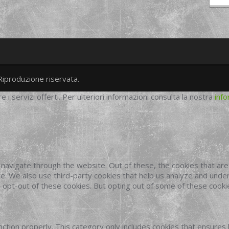
Riproduzione riservata.
twitter
googleplus
facebook
re i servizi offerti. Per ulteriori informazioni consulta la nostra
info
navigate through the website. Out of these, the cookies that ar
site. We also use third-party cookies that help us analyze and und
o opt-out of these cookies. But opting out of some of these cook
ction properly. This category only includes cookies that ensures 