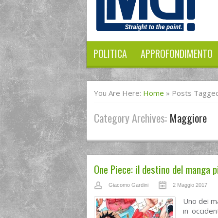
POLITICA
APPROFONDIMENTO
You Are Here:
Home
»
Posts Tagged
Category Archives:
Maggiore
One Piece: il destino del manga 
Giacomo Gardini
2 Maggio 2017
Uno dei ma
in occide