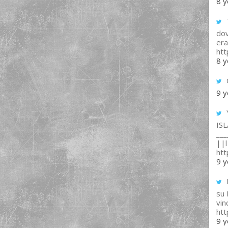
8 y
T
dov
era
ht
8 y
9 y
IS
___
||l 
ht
9 y
su
vin
ht
9 y