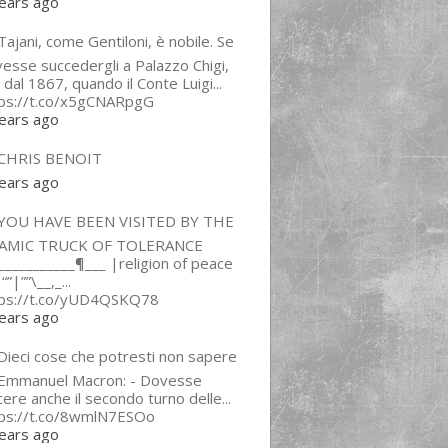
ears ago
ajani, come Gentiloni, è nobile. Se
esse succedergli a Palazzo Chigi,
 dal 1867, quando il Conte Luigi...
tps://t.co/x5gCNARpgG
ears ago
CHRIS BENOIT
ears ago
YOU HAVE BEEN VISITED BY THE
LAMIC TRUCK OF TOLERANCE
___________¶___ |religion of peace
“”|””\__,_...
tps://t.co/yUD4QSKQ78
ears ago
Dieci cose che potresti non sapere
 Emmanuel Macron: - Dovesse
cere anche il secondo turno delle...
tps://t.co/8wmlN7ESOo
ears ago