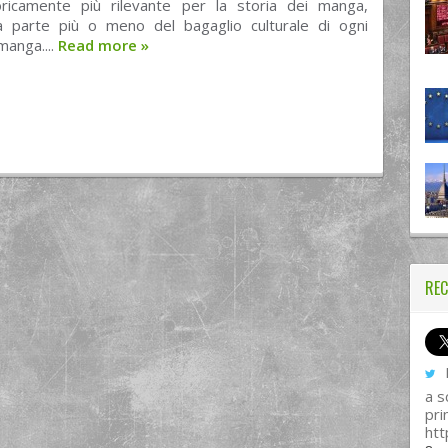
oricamente più rilevante per la storia dei manga,
fa parte più o meno del bagaglio culturale di ogni
manga....
Read more
»
REC
I
a s
pri
htt