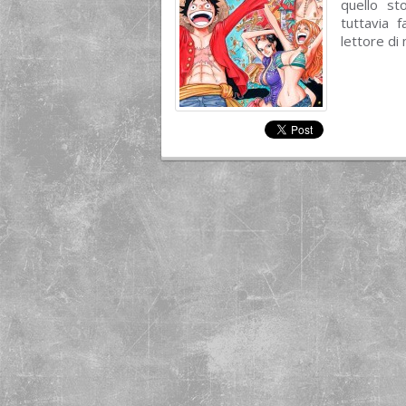
quello st
tuttavia 
lettore di 