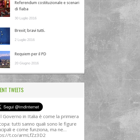
Referendum costituzionale e scenari
di fiaba
30 Luglio 2016
Brexit; bravi tutti.
2 Luglio 2016
Requiem per il PD
20 Giugno 2016
ENT TWEETS
l Governo in Italia è come la primiera
copa: tutti sanno quali sono le figure
ncipali e come funziona, ma ne…
ps://t.co/armLfZz3D2