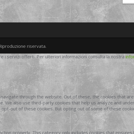
Riproduzione riservata.
twitter
googleplus
facebook
re i servizi offerti. Per ulteriori informazioni consulta la nostra
info
navigate through the website. Out of these, the cookies that ar
site. We also use third-party cookies that help us analyze and und
o opt-out of these cookies. But opting out of some of these cook
ction properly. This category only includes cookies that ensures 