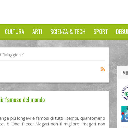
CULTURA
ARTI
SCIENZA & TECH
SPORT
DEBU
twitter
googleplus
facebook
 "Maggiore"
IM
più famoso del mondo
nga più longevi e famosi di tutti i tempi, quantomeno
nte, è One Piece. Magari non il migliore, magari non