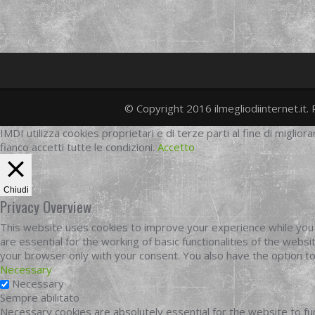
© Copyright 2016 ilmegliodiinternet.it. 
IMDI utilizza cookies proprietari e di terze parti al fine di migliora
fianco accetti tutte le condizioni.
Accetto
Chiudi
Privacy Overview
This website uses cookies to improve your experience while you 
are essential for the working of basic functionalities of the web
your browser only with your consent. You also have the option t
Necessary
Necessary
Sempre abilitato
Necessary cookies are absolutely essential for the website to fun