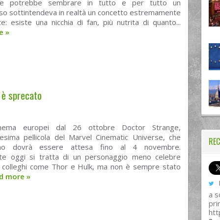
he potrebbe sembrare in tutto e per tutto un
so sottintendeva in realtà un concetto estremamente
te: esiste una nicchia di fan, più nutrita di quanto...
re
»
 è sprecato
nema europei dal 26 ottobre Doctor Strange,
cesima pellicola del Marvel Cinematic Universe, che
REC
ano dovrà essere attesa fino al 4 novembre.
te oggi si tratta di un personaggio meno celebre
a colleghi come Thor e Hulk, ma non è sempre stato
d more
»
I
a s
pri
htt