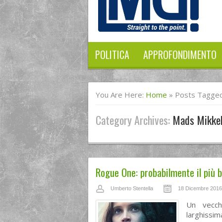
POLITICA
APPROFONDIMENTO
You Are Here:
Home
»
Posts Tagged
Category Archives:
Mads Mikke
Rogue One: probabilmente il più be
Umberto Stentella
18 Dicembre 2016
Un vecch
larghissim