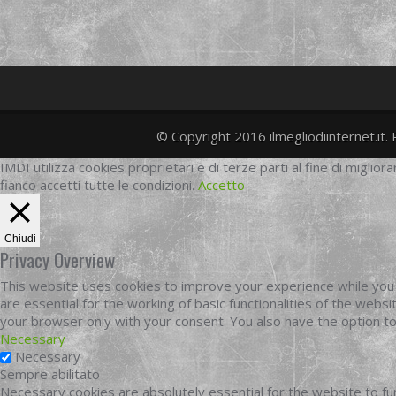
© Copyright 2016 ilmegliodiinternet.it. 
IMDI utilizza cookies proprietari e di terze parti al fine di migliora
fianco accetti tutte le condizioni.
Accetto
Chiudi
Privacy Overview
This website uses cookies to improve your experience while you 
are essential for the working of basic functionalities of the web
your browser only with your consent. You also have the option t
Necessary
Necessary
Sempre abilitato
Necessary cookies are absolutely essential for the website to fun