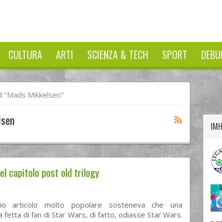
CULTURA
ARTI
SCIENZA & TECH
SPORT
DEBU
twitter
googleplus
facebook
 "Mads Mikkelsen"
lsen
IM
l capitolo post old trilogy
io articolo molto popolare sosteneva che una
a fetta di fan di Star Wars, di fatto, odiasse Star Wars.