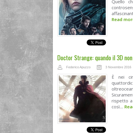
Quello c
controsen
affascinan
Read mo
Doctor Strange: quando il 3D non
Federico Apuzzo
3 Novembre 2016
È nei ci
quattordi
oltreoce
Sicuramen
rispetto 
così....
Rea