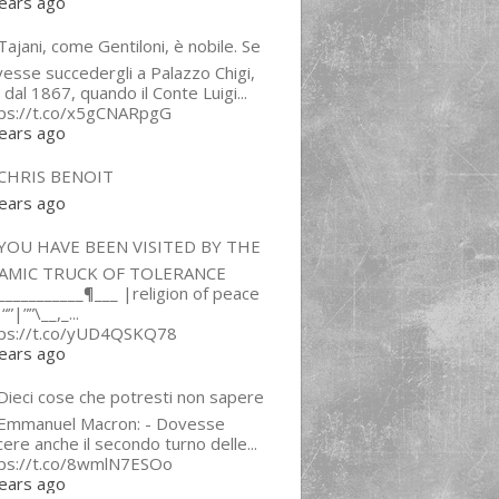
ears ago
ajani, come Gentiloni, è nobile. Se
esse succedergli a Palazzo Chigi,
 dal 1867, quando il Conte Luigi...
tps://t.co/x5gCNARpgG
ears ago
CHRIS BENOIT
ears ago
YOU HAVE BEEN VISITED BY THE
LAMIC TRUCK OF TOLERANCE
___________¶___ |religion of peace
“”|””\__,_...
tps://t.co/yUD4QSKQ78
ears ago
Dieci cose che potresti non sapere
 Emmanuel Macron: - Dovesse
cere anche il secondo turno delle...
tps://t.co/8wmlN7ESOo
ears ago