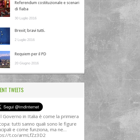
Referendum costituzionale e scenari
di fiaba
30 Luglio 2016
Brexit; bravi tutti.
2 Luglio 2016
Requiem per il PD
20 Giugno 2016
ENT TWEETS
l Governo in Italia è come la primiera
copa: tutti sanno quali sono le figure
ncipali e come funziona, ma ne…
ps://t.co/armLfZz3D2