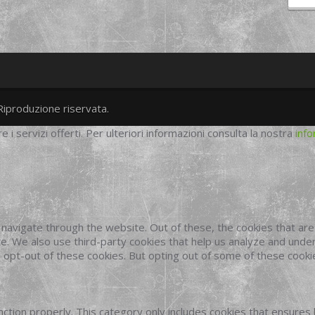
Riproduzione riservata.
twitter
googleplus
facebook
re i servizi offerti. Per ulteriori informazioni consulta la nostra
info
navigate through the website. Out of these, the cookies that ar
site. We also use third-party cookies that help us analyze and und
o opt-out of these cookies. But opting out of some of these cook
ction properly. This category only includes cookies that ensures 