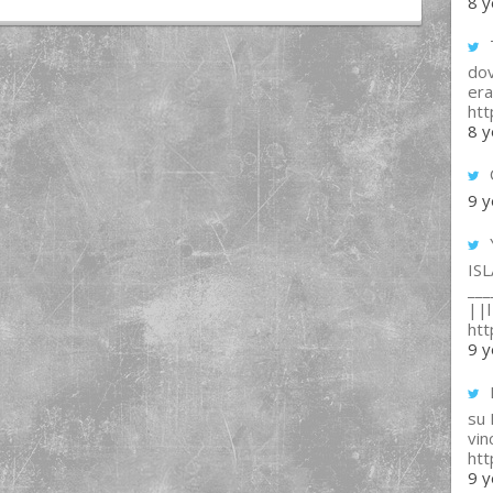
8 y
T
dov
era
ht
8 y
9 y
IS
___
||l 
ht
9 y
su
vin
ht
9 y