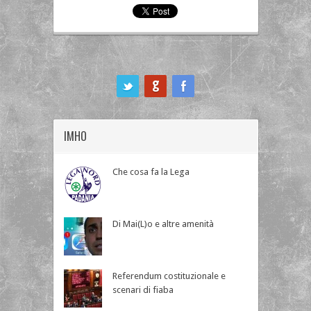
ook
IMHO
Che cosa fa la Lega
Di Mai(L)o e altre amenità
Referendum costituzionale e
scenari di fiaba