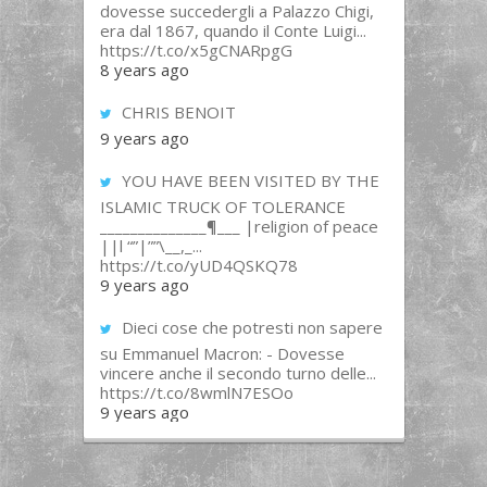
dovesse succedergli a Palazzo Chigi,
era dal 1867, quando il Conte Luigi...
https://t.co/x5gCNARpgG
8 years ago
CHRIS BENOIT
9 years ago
YOU HAVE BEEN VISITED BY THE
ISLAMIC TRUCK OF TOLERANCE
______________¶___ |religion of peace
||l “”|””\__,_...
https://t.co/yUD4QSKQ78
9 years ago
Dieci cose che potresti non sapere
su Emmanuel Macron: - Dovesse
vincere anche il secondo turno delle...
https://t.co/8wmlN7ESOo
9 years ago