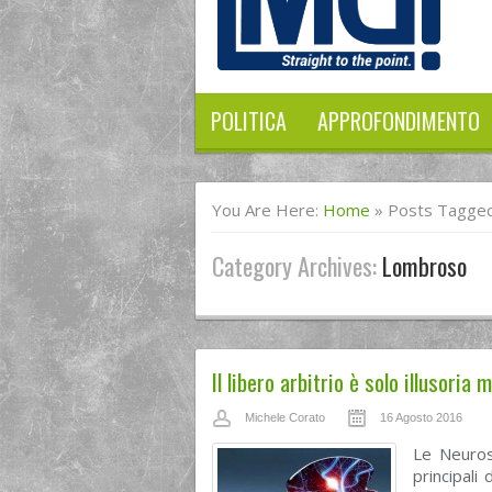
POLITICA
APPROFONDIMENTO
You Are Here:
Home
»
Posts Tagge
Category Archives:
Lombroso
Il libero arbitrio è solo illusoria
Michele Corato
16 Agosto 2016
Le Neuros
principali 