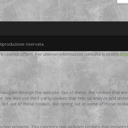
Riproduzione riservata.
twitter
googleplus
facebook
re i servizi offerti. Per ulteriori informazioni consulta la nostra
info
navigate through the website. Out of these, the cookies that ar
site. We also use third-party cookies that help us analyze and und
o opt-out of these cookies. But opting out of some of these cook
ction properly. This category only includes cookies that ensures 