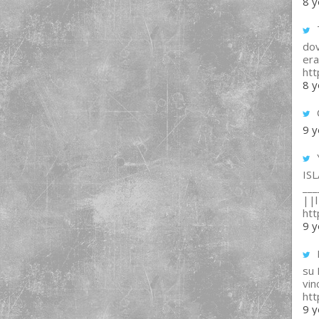
8 y
T
dov
era
ht
8 y
9 y
IS
___
||l 
ht
9 y
su
vin
ht
9 y