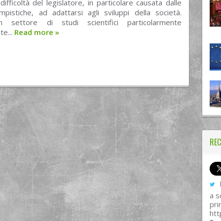
difficoltà del legislatore, in particolare causata dalle
mpistiche, ad adattarsi agli sviluppi della società.
n settore di studi scientifici particolarmente
te...
Read more
»
REC
I
a s
pri
htt