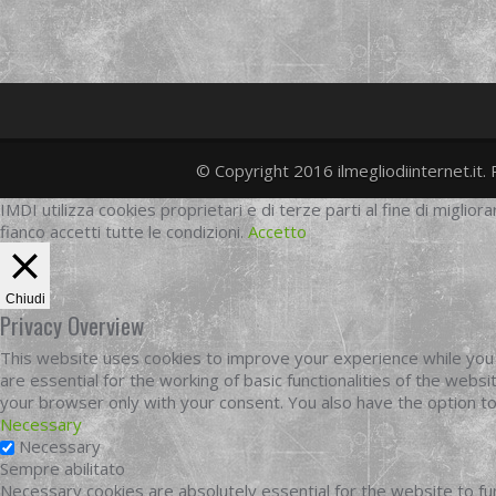
© Copyright 2016 ilmegliodiinternet.it. 
IMDI utilizza cookies proprietari e di terze parti al fine di migliora
fianco accetti tutte le condizioni.
Accetto
Chiudi
Privacy Overview
This website uses cookies to improve your experience while you 
are essential for the working of basic functionalities of the web
your browser only with your consent. You also have the option t
Necessary
Necessary
Sempre abilitato
Necessary cookies are absolutely essential for the website to fun