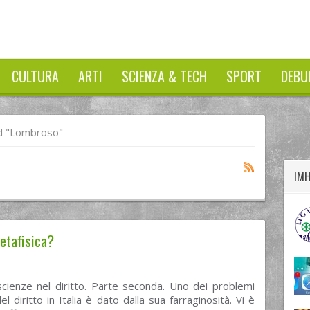
CULTURA
ARTI
SCIENZA & TECH
SPORT
DEBU
twitter
googleplus
facebook
d "Lombroso"
IM
 metafisica?
cienze nel diritto. Parte seconda. Uno dei problemi
del diritto in Italia è dato dalla sua farraginosità. Vi è