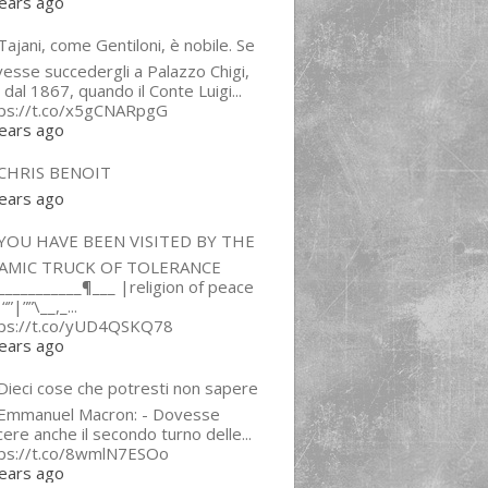
ears ago
ajani, come Gentiloni, è nobile. Se
esse succedergli a Palazzo Chigi,
 dal 1867, quando il Conte Luigi...
tps://t.co/x5gCNARpgG
ears ago
CHRIS BENOIT
ears ago
YOU HAVE BEEN VISITED BY THE
LAMIC TRUCK OF TOLERANCE
___________¶___ |religion of peace
“”|””\__,_...
tps://t.co/yUD4QSKQ78
ears ago
Dieci cose che potresti non sapere
 Emmanuel Macron: - Dovesse
cere anche il secondo turno delle...
tps://t.co/8wmlN7ESOo
ears ago