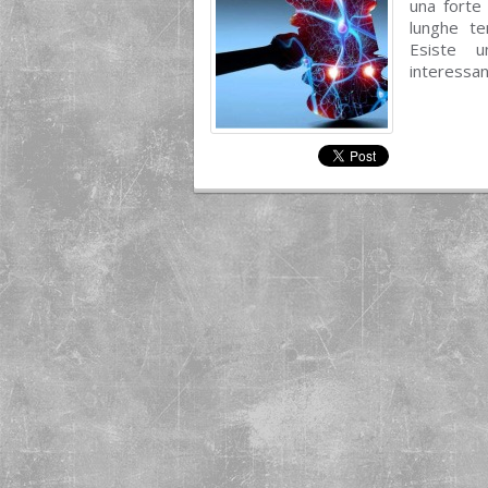
una forte 
lunghe te
Esiste u
interessan