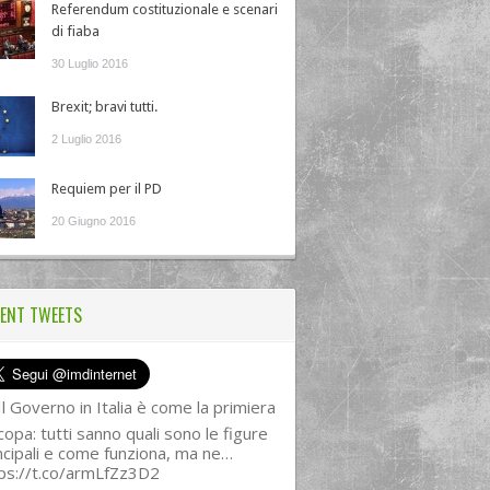
Referendum costituzionale e scenari
di fiaba
30 Luglio 2016
Brexit; bravi tutti.
2 Luglio 2016
Requiem per il PD
20 Giugno 2016
ENT TWEETS
l Governo in Italia è come la primiera
copa: tutti sanno quali sono le figure
ncipali e come funziona, ma ne…
ps://t.co/armLfZz3D2