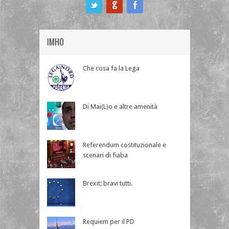
ook
IMHO
Che cosa fa la Lega
Di Mai(L)o e altre amenità
Referendum costituzionale e
scenari di fiaba
Brexit; bravi tutti.
Requiem per il PD