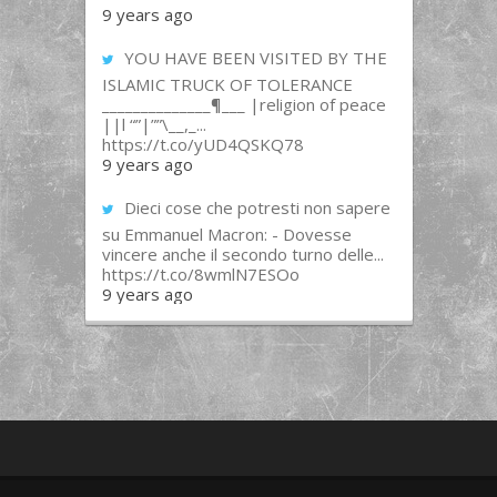
9 years ago
YOU HAVE BEEN VISITED BY THE
ISLAMIC TRUCK OF TOLERANCE
______________¶___ |religion of peace
||l “”|””\__,_...
https://t.co/yUD4QSKQ78
9 years ago
Dieci cose che potresti non sapere
su Emmanuel Macron: - Dovesse
vincere anche il secondo turno delle...
https://t.co/8wmlN7ESOo
9 years ago