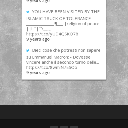
9 years ago
YOU HAVE BEEN VISITED BY THE
ISLAMIC TRUCK OF TOLERANCE
______________¶___ |religion of peace
||l “”|””\__,_...
https://t.co/yUD4QSKQ78
9 years ago
Dieci cose che potresti non sapere
su Emmanuel Macron: - Dovesse
vincere anche il secondo turno delle...
https://t.co/8wmlN7ESOo
9 years ago