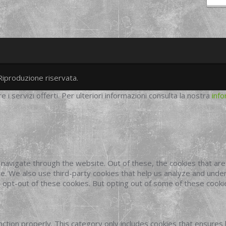
Riproduzione riservata.
twitter
googleplus
facebook
re i servizi offerti. Per ulteriori informazioni consulta la nostra
info
navigate through the website. Out of these, the cookies that ar
site. We also use third-party cookies that help us analyze and und
o opt-out of these cookies. But opting out of some of these cook
ction properly. This category only includes cookies that ensures 