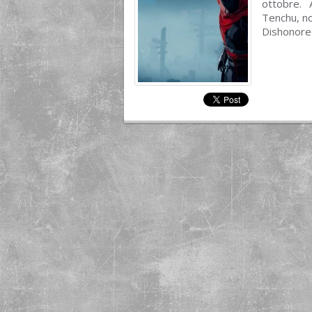
ottobre. 
Tenchu, no
Dishonored