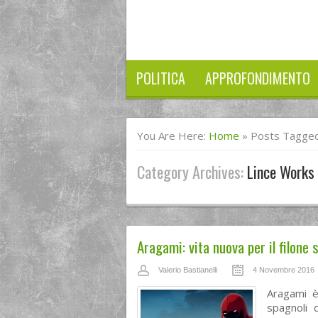
POLITICA
APPROFONDIMENTO
You Are Here:
Home
»
Posts Tagged
Category Archives:
Lince Works
Aragami: vita nuova per il filone
Valerio Bastianelli
4 Novembre 2016
Aragami è
spagnoli 