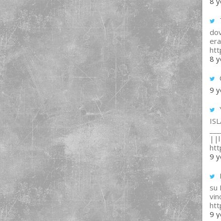
8 y
T
dov
era
ht
8 y
9 y
IS
___
||l 
ht
9 y
su
vin
ht
9 y