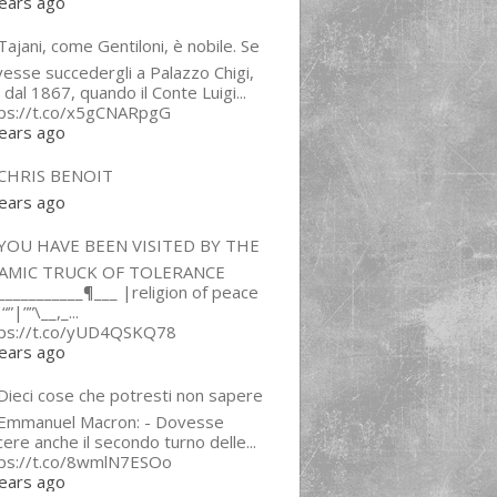
ears ago
ajani, come Gentiloni, è nobile. Se
esse succedergli a Palazzo Chigi,
 dal 1867, quando il Conte Luigi...
tps://t.co/x5gCNARpgG
ears ago
CHRIS BENOIT
ears ago
YOU HAVE BEEN VISITED BY THE
LAMIC TRUCK OF TOLERANCE
___________¶___ |religion of peace
“”|””\__,_...
tps://t.co/yUD4QSKQ78
ears ago
Dieci cose che potresti non sapere
 Emmanuel Macron: - Dovesse
cere anche il secondo turno delle...
tps://t.co/8wmlN7ESOo
ears ago