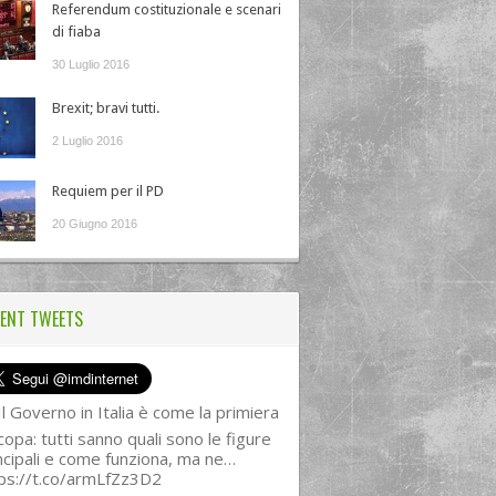
Referendum costituzionale e scenari
di fiaba
30 Luglio 2016
Brexit; bravi tutti.
2 Luglio 2016
Requiem per il PD
20 Giugno 2016
ENT TWEETS
l Governo in Italia è come la primiera
copa: tutti sanno quali sono le figure
ncipali e come funziona, ma ne…
ps://t.co/armLfZz3D2