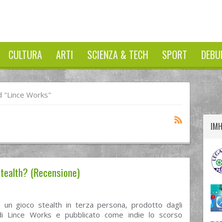
CULTURA
ARTI
SCIENZA & TECH
SPORT
DEBU
twitter
googleplus
facebook
 "lince Works"
IM
 stealth? (Recensione)
 un gioco stealth in terza persona, prodotto dagli
di Lince Works e pubblicato come indie lo scorso