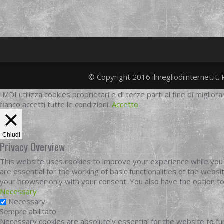
© Copyright 2016 ilmegliodiinternet.it. 
IMDI utilizza cookies proprietari e di terze parti al fine di migliora
fianco accetti tutte le condizioni.
Accetto
Chiudi
Privacy Overview
This website uses cookies to improve your experience while you 
are essential for the working of basic functionalities of the web
your browser only with your consent. You also have the option t
Necessary
Necessary
Sempre abilitato
Necessary cookies are absolutely essential for the website to fun