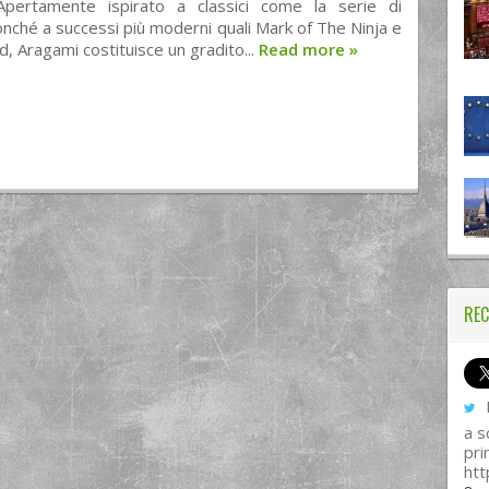
Apertamente ispirato a classici come la serie di
nché a successi più moderni quali Mark of The Ninja e
, Aragami costituisce un gradito...
Read more
»
REC
I
a s
pri
htt