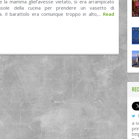
e la mamma gliel’avesse vietato, si era arrampicato
nsole della cucina per prendere un vasetto di
a. Il barattolo era comunque troppo in alto,...
Read
REC
I
a s
pri
htt