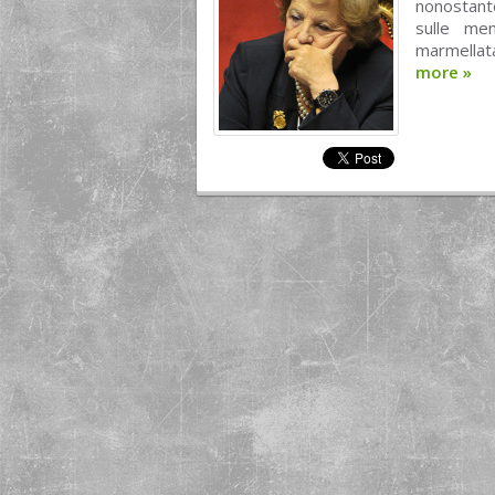
nonostant
sulle me
marmellat
more
»