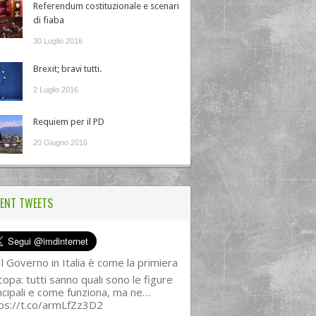
Referendum costituzionale e scenari
di fiaba
30 Luglio 2016
Brexit; bravi tutti.
2 Luglio 2016
Requiem per il PD
20 Giugno 2016
ENT TWEETS
l Governo in Italia è come la primiera
copa: tutti sanno quali sono le figure
ncipali e come funziona, ma ne…
ps://t.co/armLfZz3D2