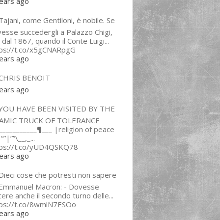
ears ago
ajani, come Gentiloni, è nobile. Se
esse succedergli a Palazzo Chigi,
 dal 1867, quando il Conte Luigi...
tps://t.co/x5gCNARpgG
ears ago
CHRIS BENOIT
ears ago
YOU HAVE BEEN VISITED BY THE
LAMIC TRUCK OF TOLERANCE
___________¶___ |religion of peace
“”|””\__,_...
tps://t.co/yUD4QSKQ78
ears ago
Dieci cose che potresti non sapere
 Emmanuel Macron: - Dovesse
cere anche il secondo turno delle...
tps://t.co/8wmlN7ESOo
ears ago