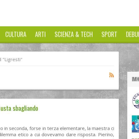
CULTURA
ARTI
SCIENZA & TECH
SPORT
DEBU
twitter
googleplus
facebook
"Ligresti"
IM
giusta sbagliando
 in seconda, forse in terza elementare, la maestra ci
dilemma etico a cui dovevamo dare risposta. Pierino,