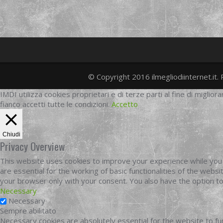
© Copyright 2016 ilmegliodiinternet.it. 
IMDI utilizza cookies proprietari e di terze parti al fine di migliora
fianco accetti tutte le condizioni.
Accetto
Chiudi
Privacy Overview
This website uses cookies to improve your experience while you 
are essential for the working of basic functionalities of the web
your browser only with your consent. You also have the option t
Necessary
Necessary
Sempre abilitato
Necessary cookies are absolutely essential for the website to fun