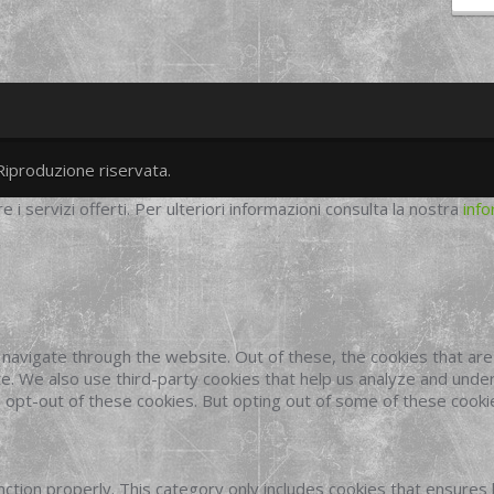
Riproduzione riservata.
twitter
googleplus
facebook
re i servizi offerti. Per ulteriori informazioni consulta la nostra
info
navigate through the website. Out of these, the cookies that ar
site. We also use third-party cookies that help us analyze and und
o opt-out of these cookies. But opting out of some of these cook
ction properly. This category only includes cookies that ensures 