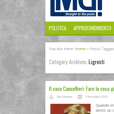
POLITICA
APPROFONDIMENTO
You Are Here:
Home
»
Posts Tagged 
Category Archives:
Ligresti
Il caso Cancellieri: Fare la cosa 
Dan Marinos
3 Novembre 2013
Quando ero
dettò un 