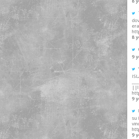
8 y
T
dov
era
ht
8 y
9 y
IS
___
||l 
ht
9 y
su
vin
ht
9 y