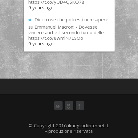
https://t.co/yUD4QSKQ78
9 years ago
Dieci cose che potresti non sapere
su Emmanuel Macron: - Dovesse
vincere anche il secondo turno delle...
https://t.co/8wmlN7ESOo
9 years ago
ok
© Copyright 2016 ilmegliodiinternet.it.
Riproduzione riservata.