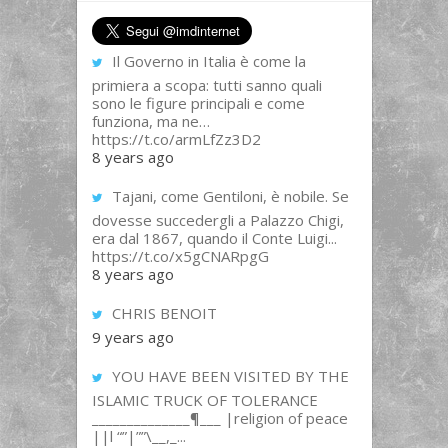
Il Governo in Italia è come la
primiera a scopa: tutti sanno quali
sono le figure principali e come
funziona, ma ne…
https://t.co/armLfZz3D2
8 years ago
Tajani, come Gentiloni, è nobile. Se
dovesse succedergli a Palazzo Chigi,
era dal 1867, quando il Conte Luigi...
https://t.co/x5gCNARpgG
8 years ago
CHRIS BENOIT
9 years ago
YOU HAVE BEEN VISITED BY THE
ISLAMIC TRUCK OF TOLERANCE
______________¶___ |religion of peace
||l “”|””\__,_...