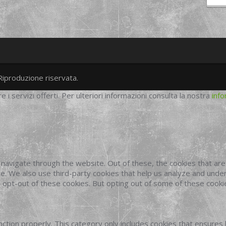
Riproduzione riservata.
twitter
googleplus
facebook
re i servizi offerti. Per ulteriori informazioni consulta la nostra
info
navigate through the website. Out of these, the cookies that ar
site. We also use third-party cookies that help us analyze and und
o opt-out of these cookies. But opting out of some of these cook
ction properly. This category only includes cookies that ensures 