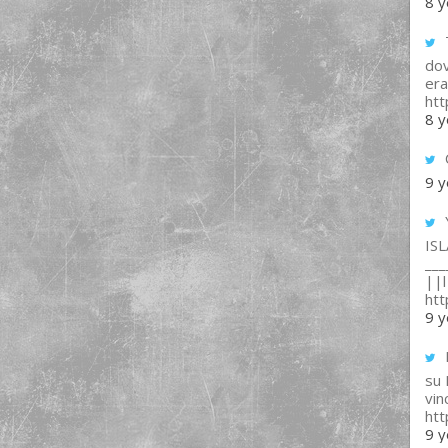
8 y
T
dov
era
ht
8 y
9 y
IS
___
||l 
ht
9 y
su
vin
ht
9 y