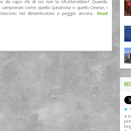
are da capo chi di voi non la sfrutterebbe? Quando
n campionati come quello Qatariota o quello Cinese, i
 finiscono nel dimenticatoio o peggio ancora...
Read
REC
I
a s
pri
htt