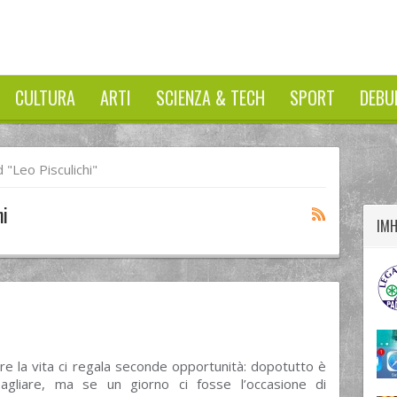
CULTURA
ARTI
SCIENZA & TECH
SPORT
DEBU
twitter
googleplus
facebook
"Leo Pisculichi"
hi
IM
e la vita ci regala seconde opportunità: dopotutto è
gliare, ma se un giorno ci fosse l’occasione di