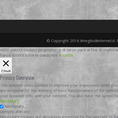
© Copyright 2016 ilmegliodiinternet.it. 
IMDI utilizza cookies proprietari e di terze parti al fine di migliora
fianco accetti tutte le condizioni.
Accetto
Chiudi
Privacy Overview
This website uses cookies to improve your experience while you 
are essential for the working of basic functionalities of the web
your browser only with your consent. You also have the option t
Necessary
Necessary
Sempre abilitato
Necessary cookies are absolutely essential for the website to fun