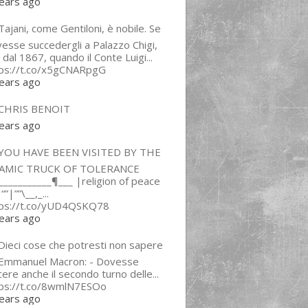
ears ago
ajani, come Gentiloni, è nobile. Se
esse succedergli a Palazzo Chigi,
 dal 1867, quando il Conte Luigi...
tps://t.co/x5gCNARpgG
ears ago
CHRIS BENOIT
ears ago
YOU HAVE BEEN VISITED BY THE
LAMIC TRUCK OF TOLERANCE
___________¶___ |religion of peace
“”|””\__,_...
tps://t.co/yUD4QSKQ78
ears ago
Dieci cose che potresti non sapere
 Emmanuel Macron: - Dovesse
cere anche il secondo turno delle...
tps://t.co/8wmlN7ESOo
ears ago