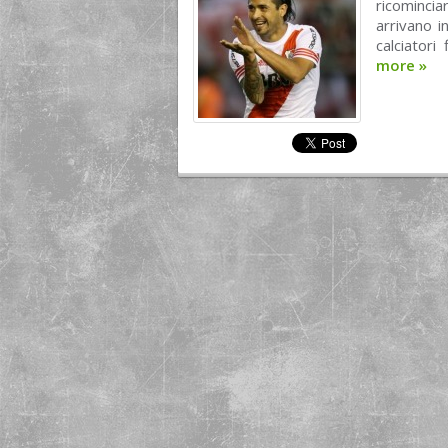
ricominci
arrivano i
calciatori
more
»