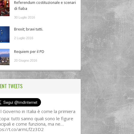
Referendum costituzionale e scenari
di fiaba
30 Luglio 2016
Brexit; bravi tutti.
2 Luglio 2016
Requiem per il PD
20 Giugno 2016
ENT TWEETS
l Governo in Italia è come la primiera
copa: tutti sanno quali sono le figure
ncipali e come funziona, ma ne…
ps://t.co/armLfZz3D2