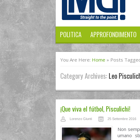
POLITICA
APPROFONDIMENTO
You Are Here:
Home
»
Posts Tagged 
Category Archives:
Leo Pisculic
¡Que viva el fútbol, Pisculichi!
Lorenzo Giunti
25 Settembre 2016
Non sempr
umano sba