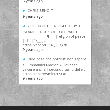
8 years ago
CHRIS BENOIT
9 years ago
YOU HAVE BEEN VISITED BY THE
ISLAMIC TRUCK OF TOLERANCE
______________¶___ |religion of peace
||l “”|””\__,_...
https://t.co/yUD4QSKQ78
9 years ago
Dieci cose che potresti non sapere
su Emmanuel Macron: - Dovesse
vincere anche il secondo turno delle...
https://t.co/8wmlN7ESOo
9 years ago