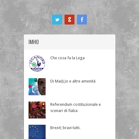
ook
IMHO
Che cosa fa la Lega
Di Mai(L)o e altre amenità
Referendum costituzionale e
scenari di fiaba
Brexit; bravi tutti.