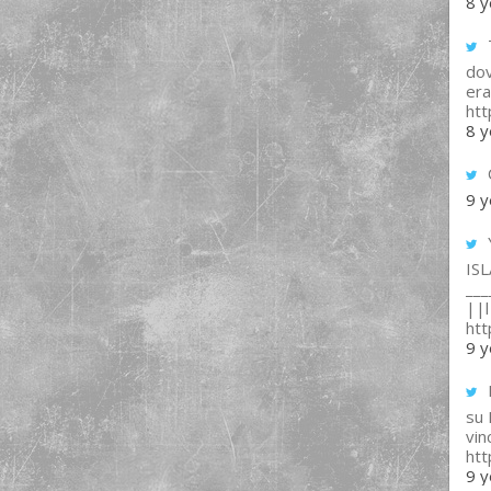
8 y
T
dov
era
ht
8 y
9 y
IS
___
||l 
ht
9 y
su
vin
ht
9 y