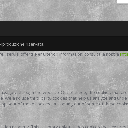
Riproduzione riservata.
twitter
googleplus
facebook
re i servizi offerti. Per ulteriori informazioni consulta la nostra
info
navigate through the website. Out of these, the cookies that ar
site. We also use third-party cookies that help us analyze and und
o opt-out of these cookies. But opting out of some of these cook
ction properly. This category only includes cookies that ensures 