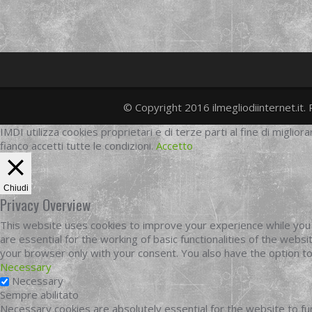
© Copyright 2016 ilmegliodiinternet.it. 
IMDI utilizza cookies proprietari e di terze parti al fine di migliora
fianco accetti tutte le condizioni.
Accetto
Chiudi
Privacy Overview
This website uses cookies to improve your experience while you 
are essential for the working of basic functionalities of the web
your browser only with your consent. You also have the option t
Necessary
Necessary
Sempre abilitato
Necessary cookies are absolutely essential for the website to fun