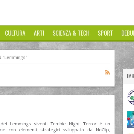
CULTURA
ARTI
SCIENZA & TECH
SPORT
DEBU
twitter
googleplus
facebook
d "lemmings"
IM
 dei Lemmings viventi Zombie Night Terror è un
me con elementi strategici sviluppato da NoClip,