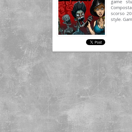
game stud
Composta 
scorso 20
style. Gam