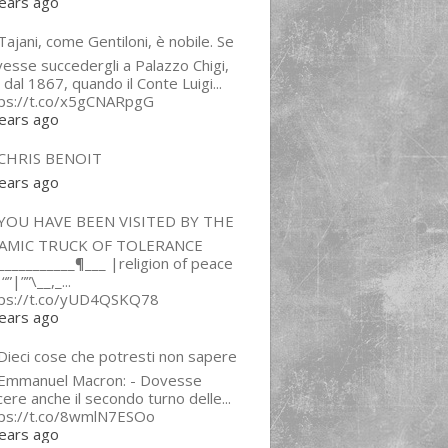
ears ago
ajani, come Gentiloni, è nobile. Se
esse succedergli a Palazzo Chigi,
 dal 1867, quando il Conte Luigi...
tps://t.co/x5gCNARpgG
ears ago
CHRIS BENOIT
ears ago
YOU HAVE BEEN VISITED BY THE
LAMIC TRUCK OF TOLERANCE
___________¶___ |religion of peace
“”|””\__,_...
tps://t.co/yUD4QSKQ78
ears ago
Dieci cose che potresti non sapere
 Emmanuel Macron: - Dovesse
cere anche il secondo turno delle...
tps://t.co/8wmlN7ESOo
ears ago