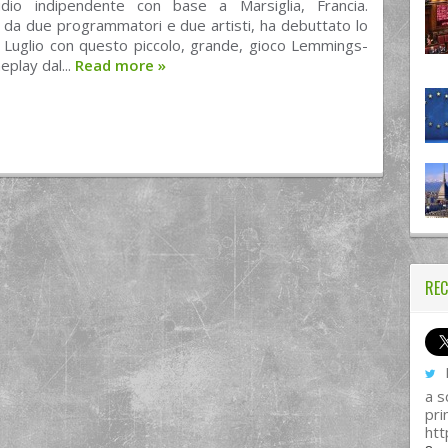
io indipendente con base a Marsiglia, Francia.
da due programmatori e due artisti, ha debuttato lo
 Luglio con questo piccolo, grande, gioco Lemmings-
eplay dal...
Read more
»
REC
I
a s
pri
htt