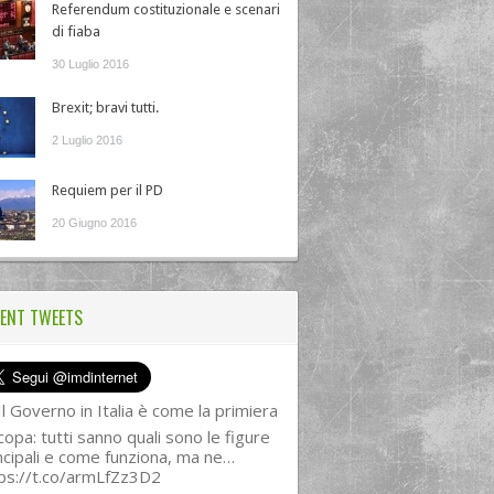
Referendum costituzionale e scenari
di fiaba
30 Luglio 2016
Brexit; bravi tutti.
2 Luglio 2016
Requiem per il PD
20 Giugno 2016
ENT TWEETS
l Governo in Italia è come la primiera
copa: tutti sanno quali sono le figure
ncipali e come funziona, ma ne…
ps://t.co/armLfZz3D2