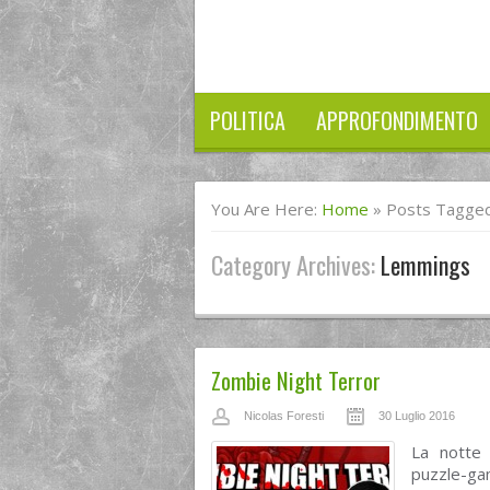
POLITICA
APPROFONDIMENTO
You Are Here:
Home
»
Posts Tagge
Category Archives:
Lemmings
Zombie Night Terror
Nicolas Foresti
30 Luglio 2016
La notte
puzzle-ga