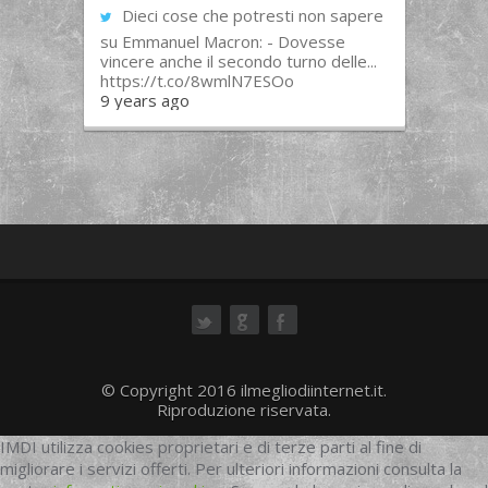
Dieci cose che potresti non sapere
su Emmanuel Macron: - Dovesse
vincere anche il secondo turno delle...
https://t.co/8wmlN7ESOo
9 years ago
ok
© Copyright 2016 ilmegliodiinternet.it.
Riproduzione riservata.
IMDI utilizza cookies proprietari e di terze parti al fine di
migliorare i servizi offerti. Per ulteriori informazioni consulta la