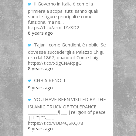
Il Governo in Italia è come la
primiera a scopa: tutti sanno quali
sono le figure principali e come
funziona, ma ne…
https://t.co/armLfZz3D2
8 years ago
Tajani, come Gentiloni, è nobile. Se
dovesse succedergli a Palazzo Chigi,
era dal 1867, quando il Conte Luigi...
https://t.co/x5gCNARpgG
8 years ago
CHRIS BENOIT
9 years ago
YOU HAVE BEEN VISITED BY THE
ISLAMIC TRUCK OF TOLERANCE
______________¶___ |religion of peace
||l “”|””\__,_...
https://t.co/yUD4QSKQ78
9 years ago