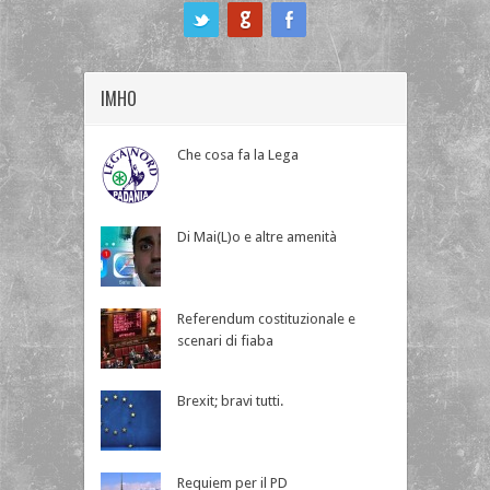
ook
IMHO
Che cosa fa la Lega
Di Mai(L)o e altre amenità
Referendum costituzionale e
scenari di fiaba
Brexit; bravi tutti.
Requiem per il PD