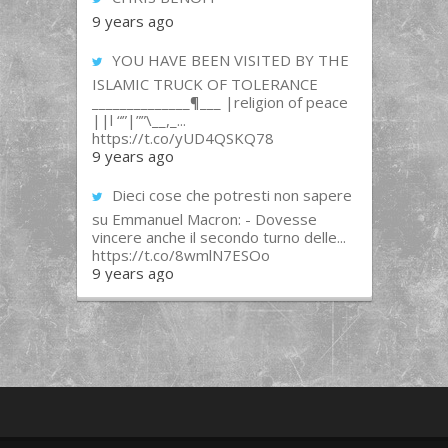
9 years ago
YOU HAVE BEEN VISITED BY THE
ISLAMIC TRUCK OF TOLERANCE
______________¶___ |religion of peace
||l “”|””\__,_...
https://t.co/yUD4QSKQ78
9 years ago
Dieci cose che potresti non sapere
su Emmanuel Macron: - Dovesse
vincere anche il secondo turno delle...
https://t.co/8wmlN7ESOo
9 years ago