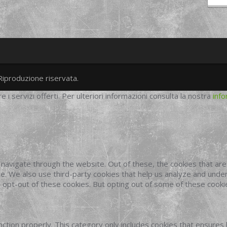
Riproduzione riservata.
twitter
googleplus
facebook
re i servizi offerti. Per ulteriori informazioni consulta la nostra
info
navigate through the website. Out of these, the cookies that ar
site. We also use third-party cookies that help us analyze and und
o opt-out of these cookies. But opting out of some of these cook
ction properly. This category only includes cookies that ensures 