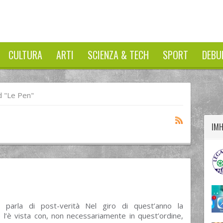
CULTURA
ARTI
SCIENZA & TECH
SPORT
DEBU
twitter
googleplus
facebook
 "Le Pen"
IM
 parla di post-verità Nel giro di quest’anno la
e l’è vista con, non necessariamente in quest’ordine,