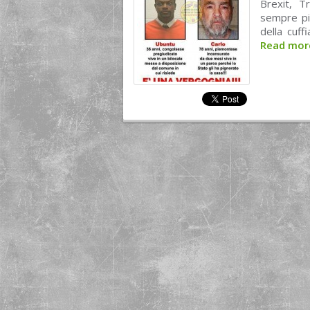
Brexit, T
sempre pi
della cuff
Read mo