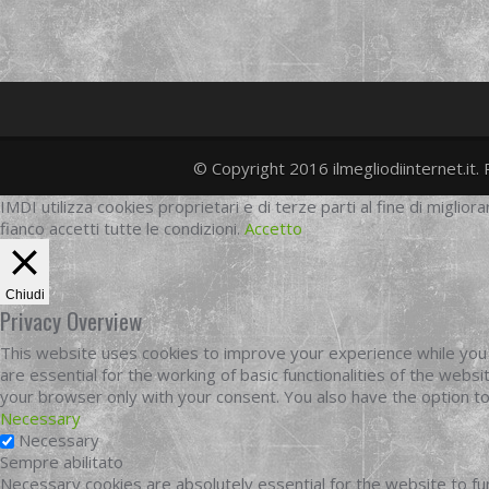
© Copyright 2016 ilmegliodiinternet.it. 
IMDI utilizza cookies proprietari e di terze parti al fine di migliora
fianco accetti tutte le condizioni.
Accetto
Chiudi
Privacy Overview
This website uses cookies to improve your experience while you 
are essential for the working of basic functionalities of the web
your browser only with your consent. You also have the option t
Necessary
Necessary
Sempre abilitato
Necessary cookies are absolutely essential for the website to fun