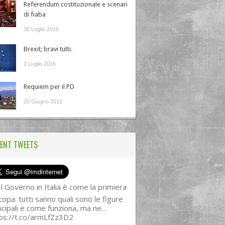
Referendum costituzionale e scenari
di fiaba
30 Luglio 2016
Brexit; bravi tutti.
2 Luglio 2016
Requiem per il PD
20 Giugno 2016
ENT TWEETS
l Governo in Italia è come la primiera
copa: tutti sanno quali sono le figure
ncipali e come funziona, ma ne…
ps://t.co/armLfZz3D2