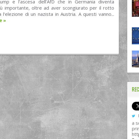
rump e l’ascesa dell’AfD che in Germania diventa
ù importante, oltre ad aver scongiurato per il rotto
ia l’elezione di un nazista in Austria. A questi vanno...
re
»
REC
I
a s
pri
htt