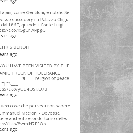
ears ago
ajani, come Gentiloni, è nobile. Se
esse succedergli a Palazzo Chigi,
 dal 1867, quando il Conte Luigi...
tps://t.co/x5gCNARpgG
ears ago
CHRIS BENOIT
ears ago
YOU HAVE BEEN VISITED BY THE
LAMIC TRUCK OF TOLERANCE
___________¶___ |religion of peace
“”|””\__,_...
tps://t.co/yUD4QSKQ78
ears ago
Dieci cose che potresti non sapere
 Emmanuel Macron: - Dovesse
cere anche il secondo turno delle...
tps://t.co/8wmlN7ESOo
ears ago