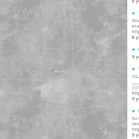
8 y
T
dov
era
ht
8 y
9 y
IS
___
||l 
ht
9 y
su
vin
ht
9 y