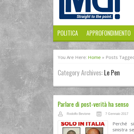
POLITICA
APPROFONDIMENTO
You Are Here:
Home
»
Posts Tagged
Category Archives:
Le Pen
Parlare di post-verità ha senso
Rodolfo Bevione
7 Gennaio 2017
Perché si
sinistra s