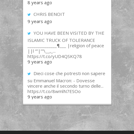
8 years ago
CHRIS BENOIT
9 years ago
YOU HAVE BEEN VISITED BY THE
ISLAMIC TRUCK OF TOLERANCE
______________¶___ |religion of peace
||l “”|””\__,_...
https://t.co/yUD4QSKQ78
9 years ago
Dieci cose che potresti non sapere
su Emmanuel Macron: - Dovesse
vincere anche il secondo turno delle...
https://t.co/8wmlN7ESOo
9 years ago