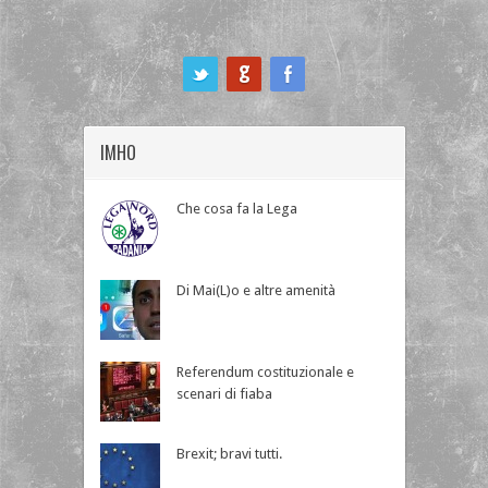
ook
IMHO
Che cosa fa la Lega
Di Mai(L)o e altre amenità
Referendum costituzionale e
scenari di fiaba
Brexit; bravi tutti.