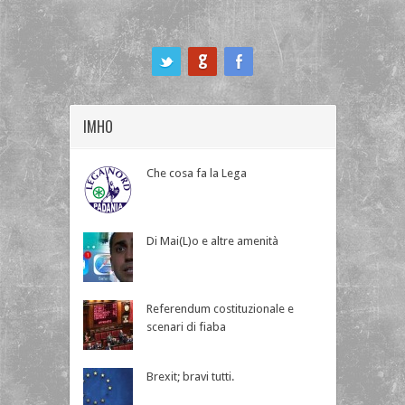
ook
IMHO
Che cosa fa la Lega
Di Mai(L)o e altre amenità
Referendum costituzionale e
scenari di fiaba
Brexit; bravi tutti.