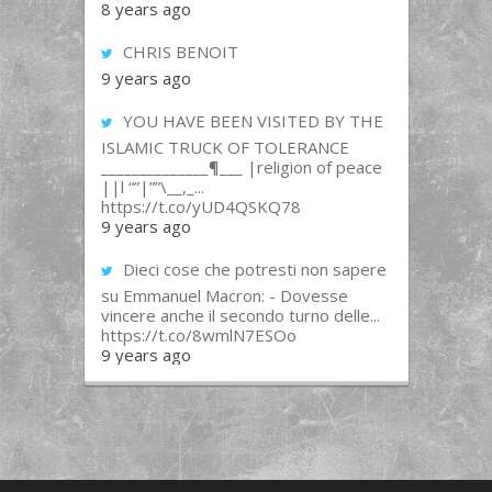
8 years ago
CHRIS BENOIT
9 years ago
YOU HAVE BEEN VISITED BY THE
ISLAMIC TRUCK OF TOLERANCE
______________¶___ |religion of peace
||l “”|””\__,_...
https://t.co/yUD4QSKQ78
9 years ago
Dieci cose che potresti non sapere
su Emmanuel Macron: - Dovesse
vincere anche il secondo turno delle...
https://t.co/8wmlN7ESOo
9 years ago