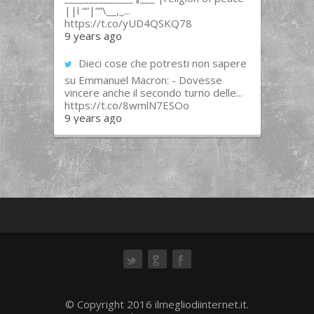
||l “”|””\__,_...
https://t.co/yUD4QSKQ78
9 years ago
Dieci cose che potresti non sapere
su Emmanuel Macron: - Dovesse
vincere anche il secondo turno delle...
https://t.co/8wmlN7ESOo
9 years ago
ok
© Copyright 2016 ilmegliodiinternet.it.