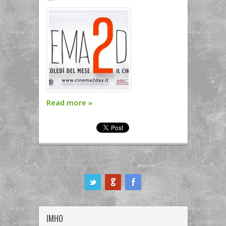
Read more
»
ook
IMHO