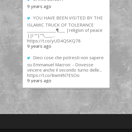
9 years ago
YOU HAVE BEEN VISITED BY THE
ISLAMIC TRUCK OF TOLERANCE
______________¶___ |religion of peace
||l “”|””\__,_...
https://t.co/yUD4QSKQ78
9 years ago
Dieci cose che potresti non sapere
su Emmanuel Macron: - Dovesse
vincere anche il secondo turno delle...
https://t.co/8wmlN7ESOo
9 years ago