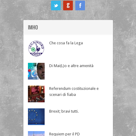
ook
IMHO
Che cosa fa la Lega
Di Mai(L)o e altre amenità
Referendum costituzionale e
scenari di fiaba
Brexit; bravi tutti.
Requiem per il PD