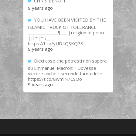
CHRIS BENOIT
9 years ago
YOU HAVE BEEN VISITED BY THE
ISLAMIC TRUCK OF TOLERANCE
______________¶___ |religion of peace
||l “”|””\__,_...
https://t.co/yUD4QSKQ78
9 years ago
Dieci cose che potresti non sapere
su Emmanuel Macron: - Dovesse
vincere anche il secondo turno delle...
https://t.co/8wmlN7ESOo
9 years ago