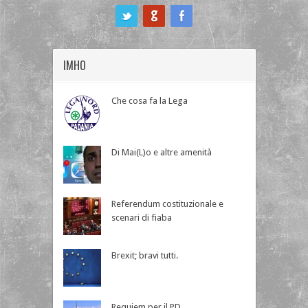
ook
IMHO
Che cosa fa la Lega
Di Mai(L)o e altre amenità
Referendum costituzionale e
scenari di fiaba
Brexit; bravi tutti.
Requiem per il PD