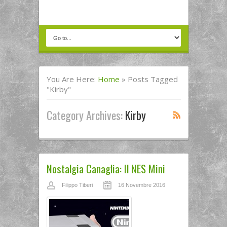
You Are Here:
Home
»
Posts Tagged
"kirby"
Category Archives:
Kirby
Nostalgia Canaglia: Il NES Mini
Filippo Tiberi
16 Novembre 2016