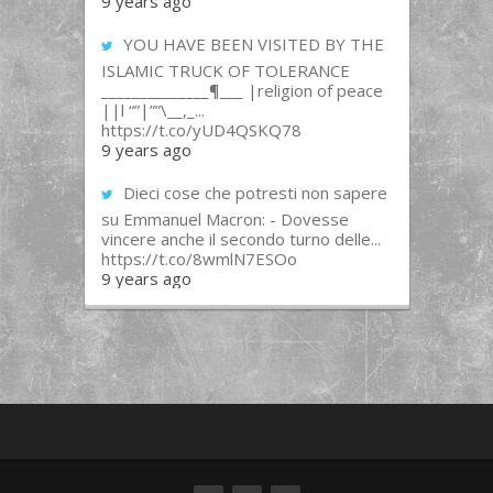
9 years ago
YOU HAVE BEEN VISITED BY THE
ISLAMIC TRUCK OF TOLERANCE
______________¶___ |religion of peace
||l “”|””\__,_...
https://t.co/yUD4QSKQ78
9 years ago
Dieci cose che potresti non sapere
su Emmanuel Macron: - Dovesse
vincere anche il secondo turno delle...
https://t.co/8wmlN7ESOo
9 years ago