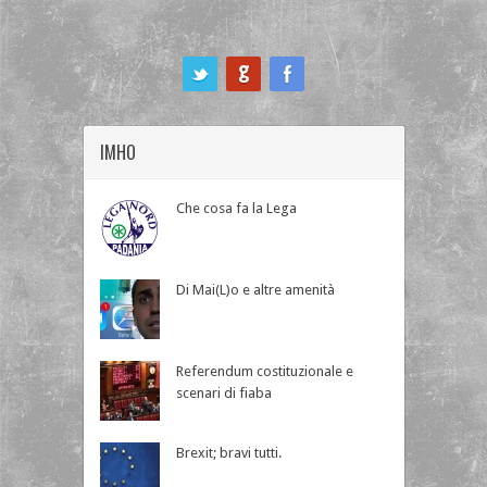
ook
IMHO
Che cosa fa la Lega
Di Mai(L)o e altre amenità
Referendum costituzionale e
scenari di fiaba
Brexit; bravi tutti.