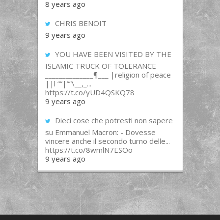
8 years ago
CHRIS BENOIT
9 years ago
YOU HAVE BEEN VISITED BY THE
ISLAMIC TRUCK OF TOLERANCE
______________¶___ |religion of peace
||l “”|””\__,_...
https://t.co/yUD4QSKQ78
9 years ago
Dieci cose che potresti non sapere
su Emmanuel Macron: - Dovesse
vincere anche il secondo turno delle...
https://t.co/8wmlN7ESOo
9 years ago