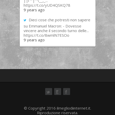
||l “”|””\__,_...
https://t.co/yUD4QSKQ78
9 years ago
Dieci cose che potresti non sapere
su Emmanuel Macron: - Dovesse
vincere anche il secondo turno delle...
https://t.co/8wmlN7ESOo
9 years ago
ok
© Copyright 2016 ilmegliodiinternet.it.
Riproduzione riservata.