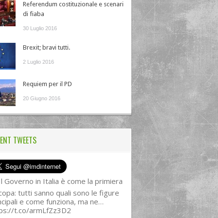
Referendum costituzionale e scenari
di fiaba
30 Luglio 2016
Brexit; bravi tutti.
2 Luglio 2016
Requiem per il PD
20 Giugno 2016
ENT TWEETS
l Governo in Italia è come la primiera
copa: tutti sanno quali sono le figure
ncipali e come funziona, ma ne…
ps://t.co/armLfZz3D2