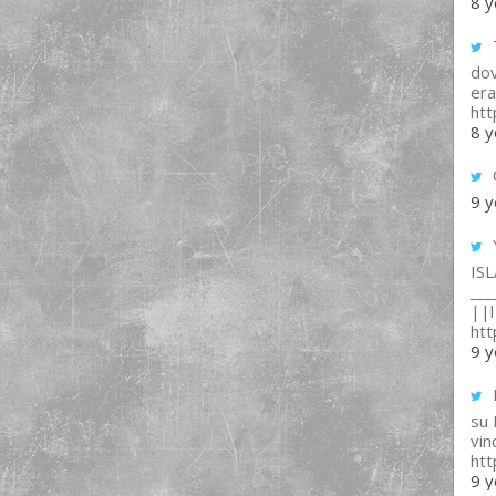
8 y
T
dov
era
ht
8 y
9 y
IS
___
||l 
ht
9 y
su
vin
ht
9 y