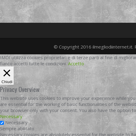
© Copyright 2016 ilmegliodiinternet.it. 
IMDI utilizza cookies proprietari e di terze parti al fine di migliora
fianco accetti tutte le condizioni.
Accetto
Chiudi
Privacy Overview
This website uses cookies to improve your experience while you 
are essential for the working of basic functionalities of the web
your browser only with your consent. You also have the option t
Necessary
Necessary
Sempre abilitato
Necessary cookies are absolutely essential for the website to fun