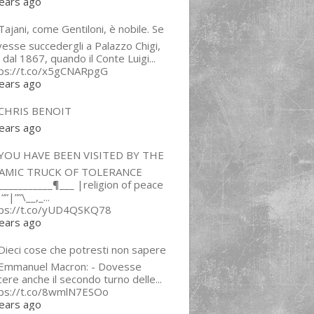
ears ago
ajani, come Gentiloni, è nobile. Se
esse succedergli a Palazzo Chigi,
 dal 1867, quando il Conte Luigi...
tps://t.co/x5gCNARpgG
ears ago
CHRIS BENOIT
ears ago
YOU HAVE BEEN VISITED BY THE
LAMIC TRUCK OF TOLERANCE
___________¶___ |religion of peace
“”|””\__,_...
tps://t.co/yUD4QSKQ78
ears ago
Dieci cose che potresti non sapere
 Emmanuel Macron: - Dovesse
cere anche il secondo turno delle...
tps://t.co/8wmlN7ESOo
ears ago