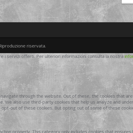
Riproduzione riservata.
twitter
googleplus
facebook
re i servizi offerti. Per ulteriori informazioni consulta la nostra
info
navigate through the website. Out of these, the cookies that ar
site. We also use third-party cookies that help us analyze and und
o opt-out of these cookies. But opting out of some of these cook
ction properly. This category only includes cookies that ensures 