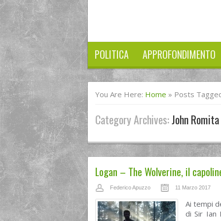
POLITICA
APPROFONDIMENTO
You Are Here:
Home
»
Posts Tagged
Category Archives:
John Romita
Logan – The Wolverine, il capolin
Federico Apuzzo
11 Marzo 2017
Ai tempi d
di Sir Ian