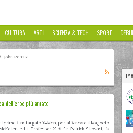
CULTURA
ARTI
SCIENZA & TECH
SPORT
DEBU
twitter
googleplus
facebook
 "John Romita"
IM
ea dell’eroe più amato
el primo film targato X-Men, per affiancare il Magneto
 McKellen ed il Professor X di Sir Patrick Stewart, fu