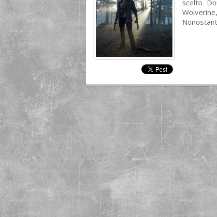
scelto Do
Wolverine
Nonostante