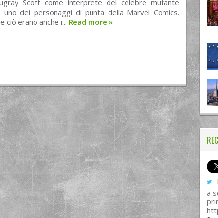
ugray Scott come interprete del celebre mutante
, uno dei personaggi di punta della Marvel Comics.
 ciò erano anche i...
Read more
»
REC
I
a s
pri
htt