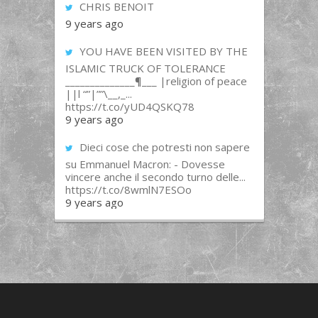
CHRIS BENOIT
9 years ago
YOU HAVE BEEN VISITED BY THE
ISLAMIC TRUCK OF TOLERANCE
______________¶___ |religion of peace
||l “”|””\__,_...
https://t.co/yUD4QSKQ78
9 years ago
Dieci cose che potresti non sapere
su Emmanuel Macron: - Dovesse
vincere anche il secondo turno delle...
https://t.co/8wmlN7ESOo
9 years ago