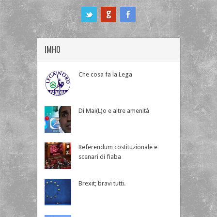
ook
IMHO
Che cosa fa la Lega
Di Mai(L)o e altre amenità
Referendum costituzionale e
scenari di fiaba
Brexit; bravi tutti.