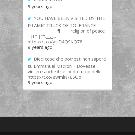
9 years ago
YOU HAVE BEEN VISITED BY THE
ISLAMIC TRUCK OF TOLERANCE
______________¶___ |religion of peace
||l “”|””\__,_...
https://t.co/yUD4QSKQ78
9 years ago
Dieci cose che potresti non sapere
su Emmanuel Macron: - Dovesse
vincere anche il secondo turno delle...
https://t.co/8wmlN7ESOo
9 years ago