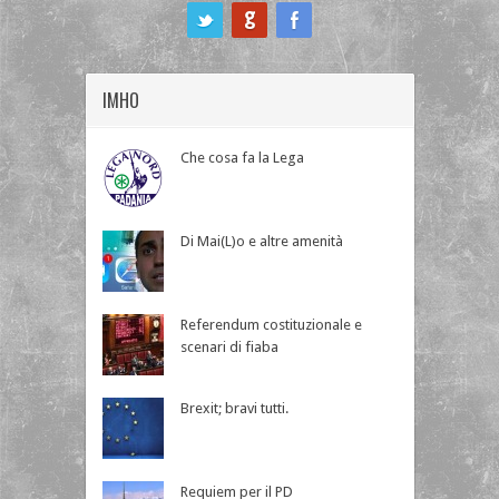
ook
IMHO
Che cosa fa la Lega
Di Mai(L)o e altre amenità
Referendum costituzionale e
scenari di fiaba
Brexit; bravi tutti.
Requiem per il PD