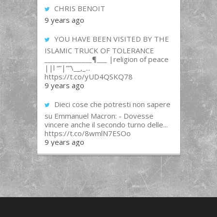
CHRIS BENOIT
9 years ago
YOU HAVE BEEN VISITED BY THE
ISLAMIC TRUCK OF TOLERANCE
______________¶___ |religion of peace
||l “”|””\__,_...
https://t.co/yUD4QSKQ78
9 years ago
Dieci cose che potresti non sapere
su Emmanuel Macron: - Dovesse
vincere anche il secondo turno delle...
https://t.co/8wmlN7ESOo
9 years ago