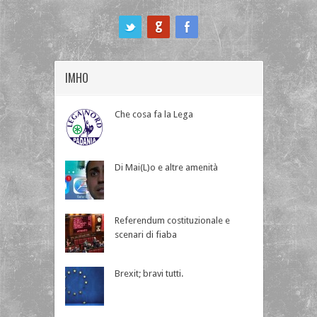
ook
IMHO
Che cosa fa la Lega
Di Mai(L)o e altre amenità
Referendum costituzionale e
scenari di fiaba
Brexit; bravi tutti.