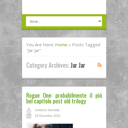
You Are Here:
Home
»
Posts Tagged
"jar Jar"
Category Archives:
Jar Jar
Rogue One: probabilmente il più
bel capitolo post old trilogy
Umberto Stentella
18 Dicembre 2016