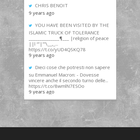
CHRIS BENOIT
9 years ago
YOU HAVE BEEN VISITED BY THE
ISLAMIC TRUCK OF TOLERANCE
______________¶___ |religion of peace
||l “”|””\__,_...
https://t.co/yUD4QSKQ78
9 years ago
Dieci cose che potresti non sapere
su Emmanuel Macron: - Dovesse
vincere anche il secondo turno delle...
https://t.co/8wmlN7ESOo
9 years ago