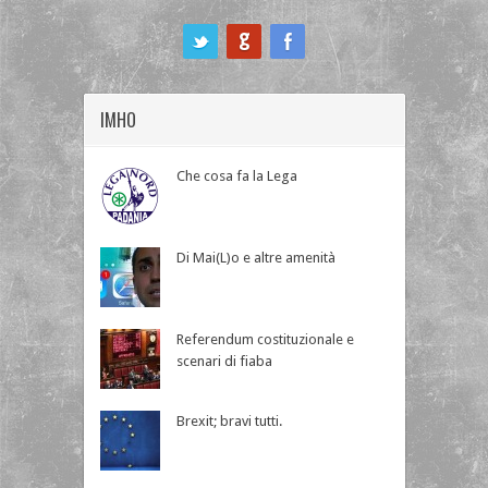
ook
IMHO
Che cosa fa la Lega
Di Mai(L)o e altre amenità
Referendum costituzionale e
scenari di fiaba
Brexit; bravi tutti.