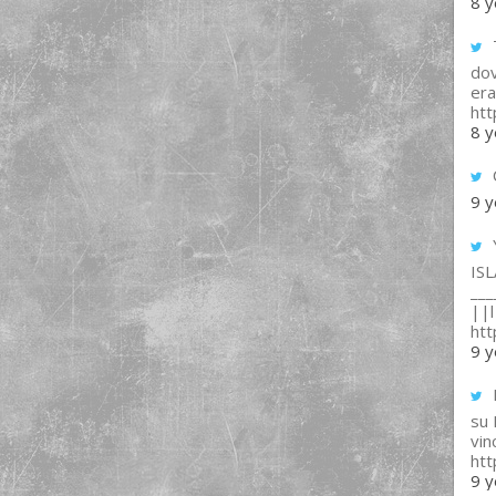
8 y
T
dov
era
ht
8 y
9 y
IS
___
||l 
ht
9 y
su
vin
ht
9 y