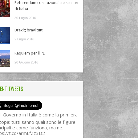
Referendum costituzionale e scenari
di fiaba
30 Luglio 2016
Brexit; bravi tutti.
2 Luglio 2016
Requiem per il PD
20 Giugno 2016
ENT TWEETS
l Governo in Italia è come la primiera
copa: tutti sanno quali sono le figure
ncipali e come funziona, ma ne…
ps://t.co/armLfZz3D2