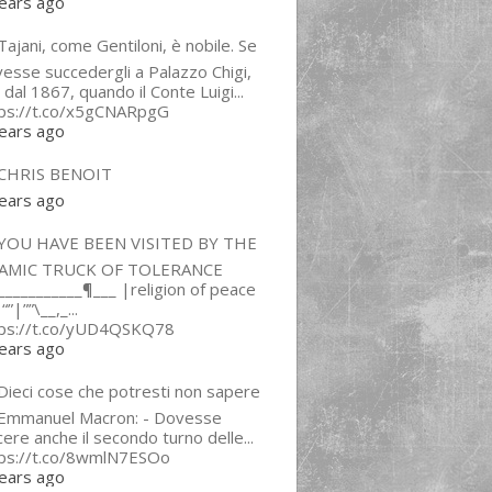
ears ago
ajani, come Gentiloni, è nobile. Se
esse succedergli a Palazzo Chigi,
 dal 1867, quando il Conte Luigi...
tps://t.co/x5gCNARpgG
ears ago
CHRIS BENOIT
ears ago
YOU HAVE BEEN VISITED BY THE
LAMIC TRUCK OF TOLERANCE
___________¶___ |religion of peace
“”|””\__,_...
tps://t.co/yUD4QSKQ78
ears ago
Dieci cose che potresti non sapere
 Emmanuel Macron: - Dovesse
cere anche il secondo turno delle...
tps://t.co/8wmlN7ESOo
ears ago