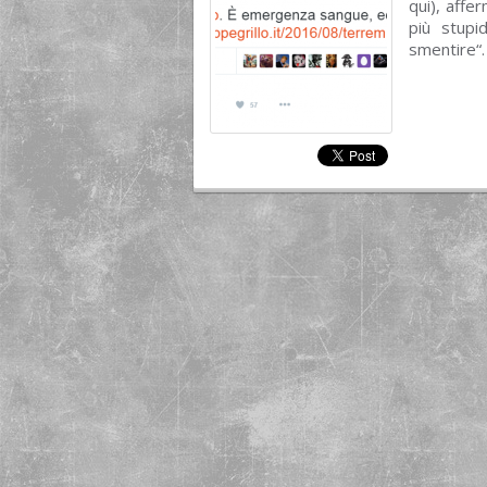
qui), affe
più stupi
smentire“.