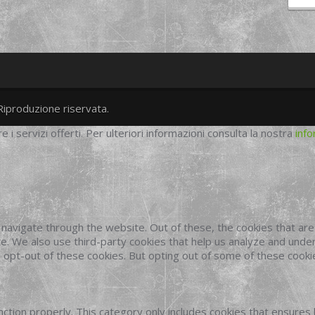
Riproduzione riservata.
twitter
googleplus
facebook
re i servizi offerti. Per ulteriori informazioni consulta la nostra
info
navigate through the website. Out of these, the cookies that ar
site. We also use third-party cookies that help us analyze and und
o opt-out of these cookies. But opting out of some of these cook
ction properly. This category only includes cookies that ensures 