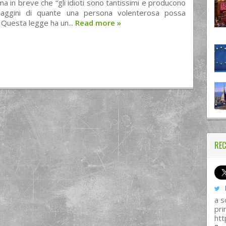
rma in breve che “gli idioti sono tantissimi e producono
daggini di quante una persona volenterosa possa
 Questa legge ha un...
Read more
»
REC
I
a s
pri
htt