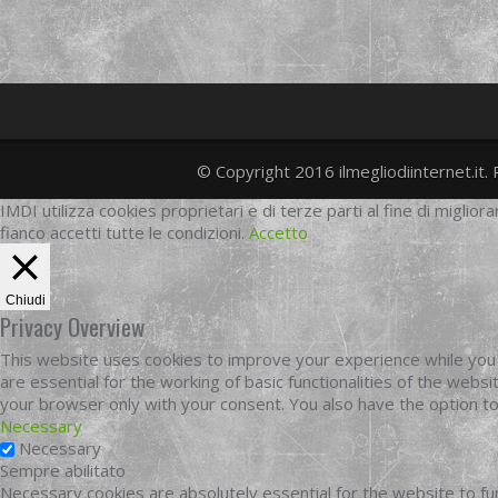
© Copyright 2016 ilmegliodiinternet.it. 
IMDI utilizza cookies proprietari e di terze parti al fine di migliora
fianco accetti tutte le condizioni.
Accetto
Chiudi
Privacy Overview
This website uses cookies to improve your experience while you 
are essential for the working of basic functionalities of the web
your browser only with your consent. You also have the option t
Necessary
Necessary
Sempre abilitato
Necessary cookies are absolutely essential for the website to fun