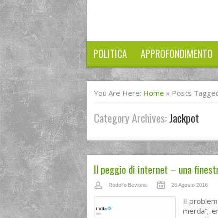
POLITICA
APPROFONDIMENTO
You Are Here:
Home
»
Posts Tagged
Category Archives:
Jackpot
Il peggio di internet – una fines
Rodolfo Bevione
26 Agosto 2016
Il problem
merda“; en