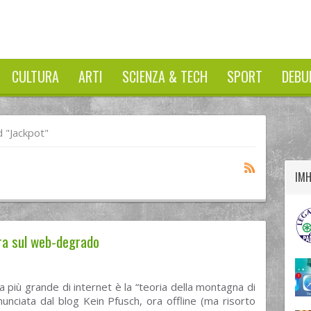
CULTURA
ARTI
SCIENZA & TECH
SPORT
DEBU
twitter
googleplus
facebook
 "jackpot"
IM
tra sul web-degrado
a più grande di internet è la “teoria della montagna di
unciata dal blog Kein Pfusch, ora offline (ma risorto