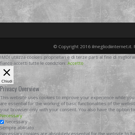
© Copyright 2016 ilmegliodiinternet.it. 
IMDI utilizza cookies proprietari e di terze parti al fine di migliora
fianco accetti tutte le condizioni.
Accetto
Chiudi
Privacy Overview
This website uses cookies to improve your experience while you 
are essential for the working of basic functionalities of the web
your browser only with your consent. You also have the option t
Necessary
Necessary
Sempre abilitato
Necessary cookies are absolutely essential for the website to fun