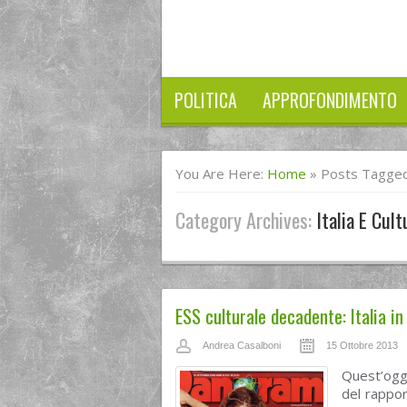
POLITICA
APPROFONDIMENTO
You Are Here:
Home
»
Posts Tagged 
Category Archives:
Italia E Cult
ESS culturale decadente: Italia in
Andrea Casalboni
15 Ottobre 2013
Quest’oggi
del rapport