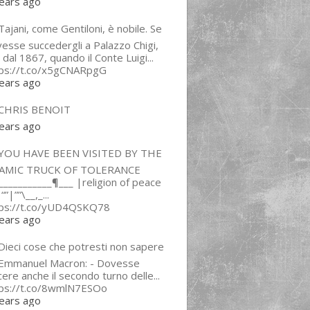
ears ago
ajani, come Gentiloni, è nobile. Se
esse succedergli a Palazzo Chigi,
 dal 1867, quando il Conte Luigi...
tps://t.co/x5gCNARpgG
ears ago
CHRIS BENOIT
ears ago
YOU HAVE BEEN VISITED BY THE
LAMIC TRUCK OF TOLERANCE
___________¶___ |religion of peace
“”|””\__,_...
tps://t.co/yUD4QSKQ78
ears ago
Dieci cose che potresti non sapere
 Emmanuel Macron: - Dovesse
cere anche il secondo turno delle...
tps://t.co/8wmlN7ESOo
ears ago