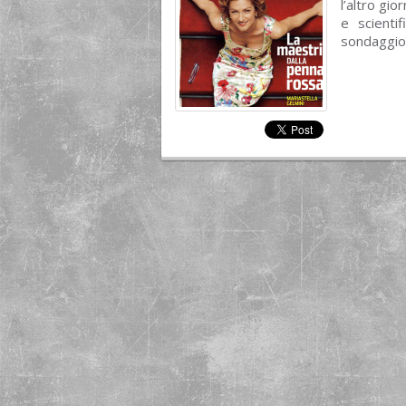
l’altro gi
e scienti
sondaggio 