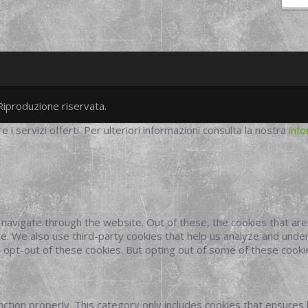
Riproduzione riservata.
twitter
googleplus
facebook
re i servizi offerti. Per ulteriori informazioni consulta la nostra
info
navigate through the website. Out of these, the cookies that ar
site. We also use third-party cookies that help us analyze and und
o opt-out of these cookies. But opting out of some of these cook
ction properly. This category only includes cookies that ensures 