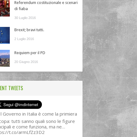
Referendum costituzionale e scenari
di fiaba
30 Luglio 2016
Brexit; bravi tutti.
2 Luglio 2016
Requiem per il PD
20 Giugno 2016
ENT TWEETS
l Governo in Italia è come la primiera
copa: tutti sanno quali sono le figure
ncipali e come funziona, ma ne…
ps://t.co/armLfZz3D2