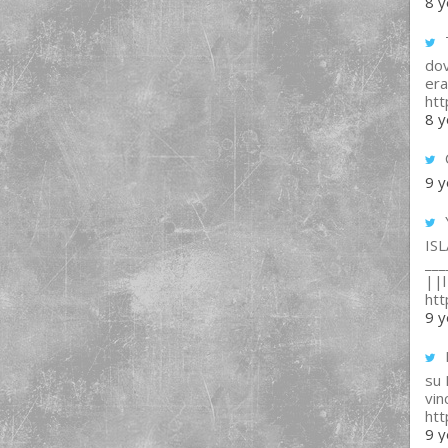
8 y
T
dov
era
ht
8 y
9 y
IS
___
||l 
ht
9 y
su
vin
ht
9 y