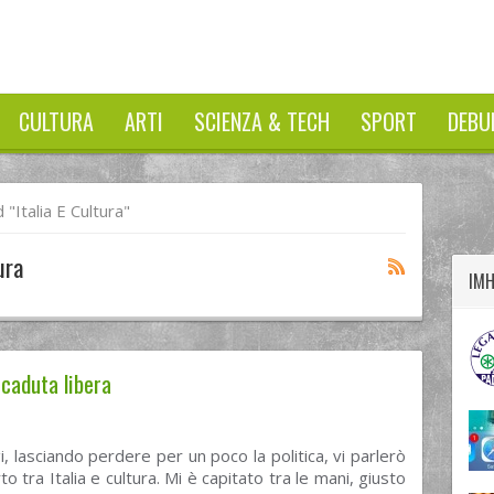
CULTURA
ARTI
SCIENZA & TECH
SPORT
DEBU
twitter
googleplus
facebook
"Italia E Cultura"
ura
IM
 caduta libera
, lasciando perdere per un poco la politica, vi parlerò
o tra Italia e cultura. Mi è capitato tra le mani, giusto