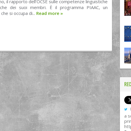
orno, il rapporto dell’OCSE sulle competenze linguistiche
fiche dei suoi membri. È il programma PIAAC, un
che si occupa di...
Read more
»
REC
I
a s
pri
htt