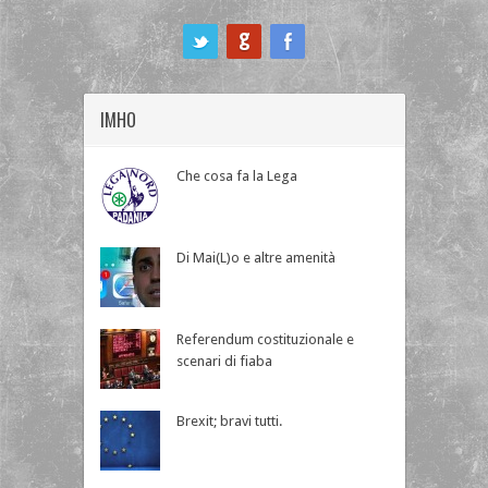
ook
IMHO
Che cosa fa la Lega
Di Mai(L)o e altre amenità
Referendum costituzionale e
scenari di fiaba
Brexit; bravi tutti.