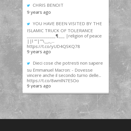
CHRIS BENOIT
9 years ago
YOU HAVE BEEN VISITED BY THE
ISLAMIC TRUCK OF TOLERANCE
______________¶___ |religion of peace
||l “”|””\__,_...
https://t.co/yUD4QSKQ78
9 years ago
Dieci cose che potresti non sapere
su Emmanuel Macron: - Dovesse
vincere anche il secondo turno delle...
https://t.co/8wmlN7ESOo
9 years ago