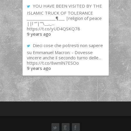
YOU HAVE BEEN VISITED BY THE
ISLAMIC TRUCK OF TOLERANCE
______________¶___ |religion of peace
||l “”|””\__,_...
https://t.co/yUD4QSKQ78
9 years ago
Dieci cose che potresti non sapere
su Emmanuel Macron: - Dovesse
vincere anche il secondo turno delle...
https://t.co/8wmlN7ESOo
9 years ago
ok