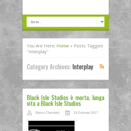
You Are Here:
Home
»
Posts Tagged
"interplay"
Category Archives:
Interplay
Black Isle Studios è morta, lunga
vita a Black Isle Studios
Marco Cherubini
19 Gennaio 2017