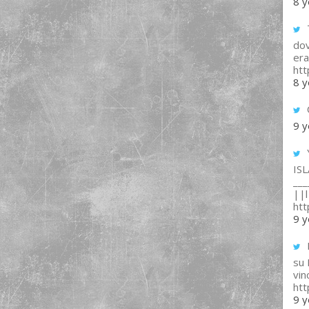
8 y
T
dov
era
ht
8 y
9 y
IS
___
||l 
ht
9 y
su
vin
ht
9 y