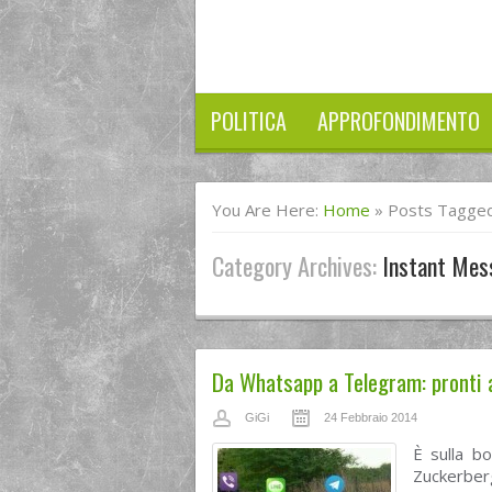
POLITICA
APPROFONDIMENTO
You Are Here:
Home
»
Posts Tagged
Category Archives:
Instant Mes
Da Whatsapp a Telegram: pronti al
GiGi
24 Febbraio 2014
È sulla bo
Zuckerber