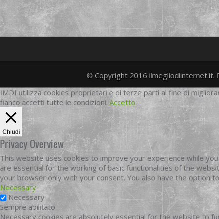
© Copyright 2016 ilmegliodiinternet.it. 
IMDI utilizza cookies proprietari e di terze parti al fine di migliora
fianco accetti tutte le condizioni.
Accetto
Chiudi
Privacy Overview
This website uses cookies to improve your experience while you 
are essential for the working of basic functionalities of the web
your browser only with your consent. You also have the option t
Necessary
Necessary
Sempre abilitato
Necessary cookies are absolutely essential for the website to fun