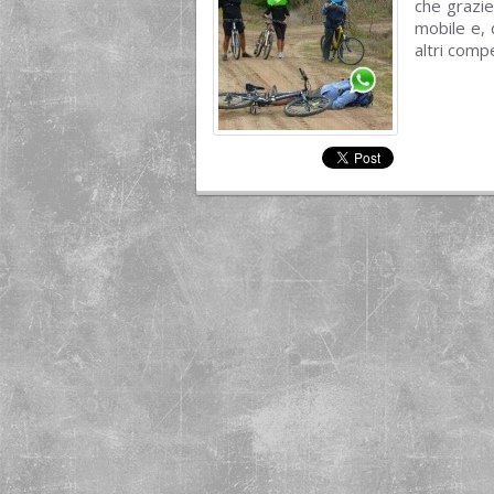
che grazie
mobile e, 
altri comp