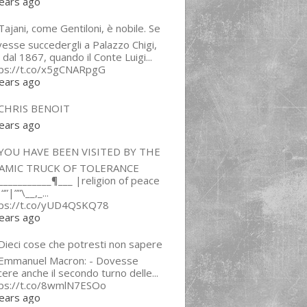
ears ago
ajani, come Gentiloni, è nobile. Se
esse succedergli a Palazzo Chigi,
 dal 1867, quando il Conte Luigi...
tps://t.co/x5gCNARpgG
ears ago
CHRIS BENOIT
ears ago
YOU HAVE BEEN VISITED BY THE
LAMIC TRUCK OF TOLERANCE
___________¶___ |religion of peace
“”|””\__,_...
tps://t.co/yUD4QSKQ78
ears ago
Dieci cose che potresti non sapere
 Emmanuel Macron: - Dovesse
cere anche il secondo turno delle...
tps://t.co/8wmlN7ESOo
ears ago