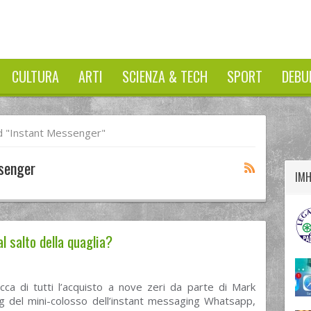
CULTURA
ARTI
SCIENZA & TECH
SPORT
DEBU
twitter
googleplus
facebook
 "instant Messenger"
senger
IM
 salto della quaglia?
cca di tutti l’acquisto a nove zeri da parte di Mark
g del mini-colosso dell’instant messaging Whatsapp,