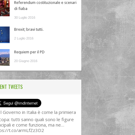
Referendum costituzionale e scenari
di fiaba
30 Luglio 2016
Brexit; bravi tutti.
2 Luglio 2016
Requiem per il PD
20 Giugno 2016
ENT TWEETS
l Governo in Italia è come la primiera
copa: tutti sanno quali sono le figure
ncipali e come funziona, ma ne…
ps://t.co/armLfZz3D2