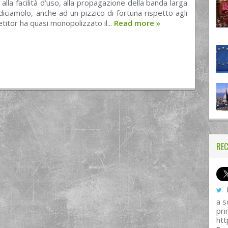
 alla facilità d’uso, alla propagazione della banda larga
diciamolo, anche ad un pizzico di fortuna rispetto agli
etitor ha quasi monopolizzato il...
Read more
»
REC
I
a s
pri
htt