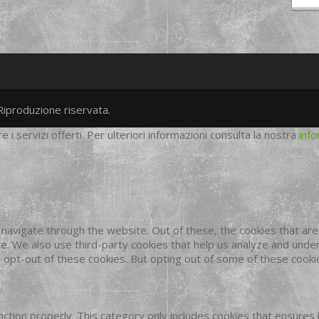
Riproduzione riservata.
twitter
googleplus
facebook
re i servizi offerti. Per ulteriori informazioni consulta la nostra
info
navigate through the website. Out of these, the cookies that ar
site. We also use third-party cookies that help us analyze and und
o opt-out of these cookies. But opting out of some of these cook
ction properly. This category only includes cookies that ensures 