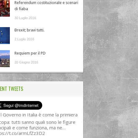
Referendum costituzionale e scenari
di fiaba
30 Luglio 2016
Brexit; bravi tutti.
2 Luglio 2016
Requiem per il PD
20 Giugno 2016
ENT TWEETS
l Governo in Italia è come la primiera
copa: tutti sanno quali sono le figure
ncipali e come funziona, ma ne…
ps://t.co/armLfZz3D2