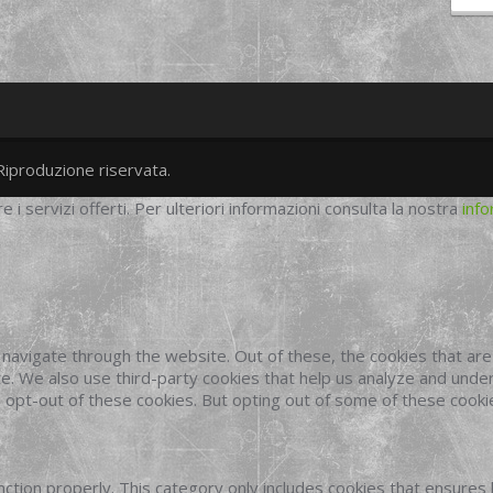
Riproduzione riservata.
twitter
googleplus
facebook
re i servizi offerti. Per ulteriori informazioni consulta la nostra
info
navigate through the website. Out of these, the cookies that ar
site. We also use third-party cookies that help us analyze and und
o opt-out of these cookies. But opting out of some of these cook
ction properly. This category only includes cookies that ensures 