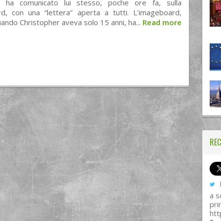
 ha comunicato lui stesso, poche ore fa, sulla
d, con una “lettera” aperta a tutti. L’imageboard,
ando Christopher aveva solo 15 anni, ha...
Read more
REC
I
a s
pri
htt