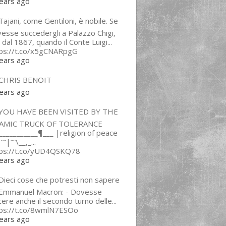
ears ago
ajani, come Gentiloni, è nobile. Se
esse succedergli a Palazzo Chigi,
 dal 1867, quando il Conte Luigi...
tps://t.co/x5gCNARpgG
ears ago
CHRIS BENOIT
ears ago
YOU HAVE BEEN VISITED BY THE
LAMIC TRUCK OF TOLERANCE
___________¶___ |religion of peace
“”|””\__,_...
tps://t.co/yUD4QSKQ78
ears ago
Dieci cose che potresti non sapere
 Emmanuel Macron: - Dovesse
cere anche il secondo turno delle...
tps://t.co/8wmlN7ESOo
ears ago