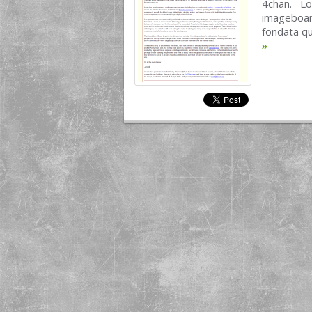
4chan. Lo
imageboar
fondata qu
»