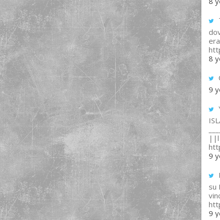
8 y
T
dov
era
ht
8 y
9 y
IS
___
||l 
ht
9 y
su
vin
ht
9 y