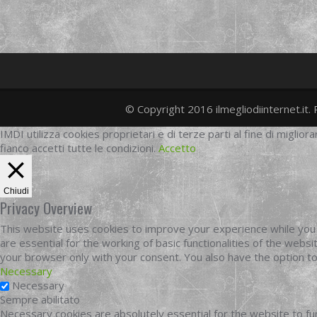
© Copyright 2016 ilmegliodiinternet.it. 
IMDI utilizza cookies proprietari e di terze parti al fine di migliora
fianco accetti tutte le condizioni.
Accetto
Chiudi
Privacy Overview
This website uses cookies to improve your experience while you 
are essential for the working of basic functionalities of the web
your browser only with your consent. You also have the option t
Necessary
Necessary
Sempre abilitato
Necessary cookies are absolutely essential for the website to fun