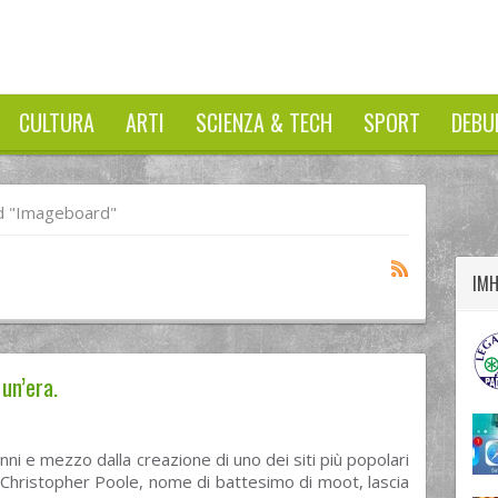
CULTURA
ARTI
SCIENZA & TECH
SPORT
DEBU
twitter
googleplus
facebook
d "imageboard"
IM
un’era.
ni e mezzo dalla creazione di uno dei siti più popolari
Christopher Poole, nome di battesimo di moot, lascia