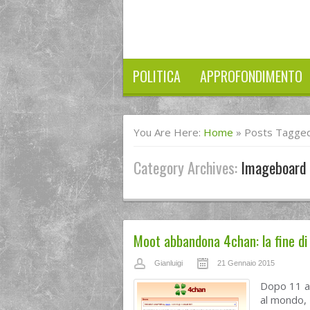
POLITICA
APPROFONDIMENTO
You Are Here:
Home
»
Posts Tagge
Category Archives:
Imageboard
Moot abbandona 4chan: la fine di 
Gianluigi
21 Gennaio 2015
Dopo 11 an
al mondo, 