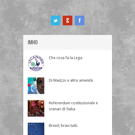
ook
IMHO
Che cosa fa la Lega
Di Mai(L)o e altre amenità
Referendum costituzionale e
scenari di fiaba
Brexit; bravi tutti.