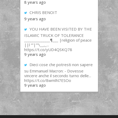
8 years ago
CHRIS BENOIT
9 years ago
YOU HAVE BEEN VISITED BY THE
ISLAMIC TRUCK OF TOLERANCE
______________¶___ |religion of peace
||l “”|””\__,_...
https://t.co/yUD4QSKQ78
9 years ago
Dieci cose che potresti non sapere
su Emmanuel Macron: - Dovesse
vincere anche il secondo turno delle...
https://t.co/8wmlN7ESOo
9 years ago