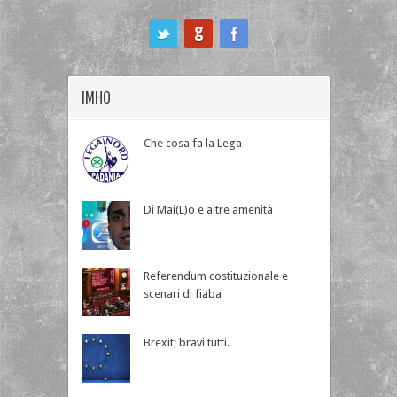
ook
IMHO
Che cosa fa la Lega
Di Mai(L)o e altre amenità
Referendum costituzionale e
scenari di fiaba
Brexit; bravi tutti.