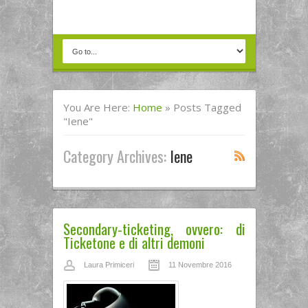
You Are Here:
Home
»
Posts Tagged
"Iene"
Category Archives:
Iene
Secondary-ticketing, ovvero: di
Ticketone e di altri demoni
Laura Primiceri
11 Novembre 2016