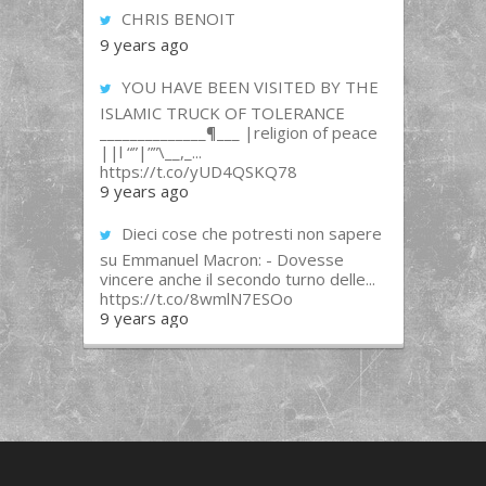
CHRIS BENOIT
9 years ago
YOU HAVE BEEN VISITED BY THE
ISLAMIC TRUCK OF TOLERANCE
______________¶___ |religion of peace
||l “”|””\__,_...
https://t.co/yUD4QSKQ78
9 years ago
Dieci cose che potresti non sapere
su Emmanuel Macron: - Dovesse
vincere anche il secondo turno delle...
https://t.co/8wmlN7ESOo
9 years ago