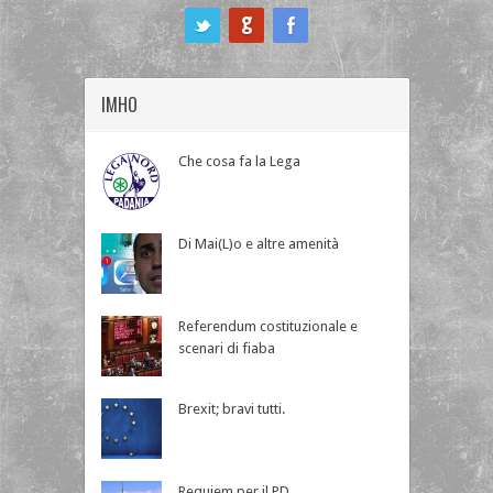
ook
IMHO
Che cosa fa la Lega
Di Mai(L)o e altre amenità
Referendum costituzionale e
scenari di fiaba
Brexit; bravi tutti.
Requiem per il PD