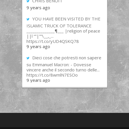
CHRIS BENOIT
9 years ago
YOU HAVE BEEN VISITED BY THE
ISLAMIC TRUCK OF TOLERANCE
______________¶___ |religion of peace
||l “”|””\__,_...
https://t.co/yUD4QSKQ78
9 years ago
Dieci cose che potresti non sapere
su Emmanuel Macron: - Dovesse
vincere anche il secondo turno delle...
https://t.co/8wmlN7ESOo
9 years ago