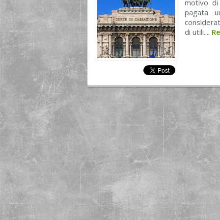
motivo di
pagata un
considera
di utili....
R