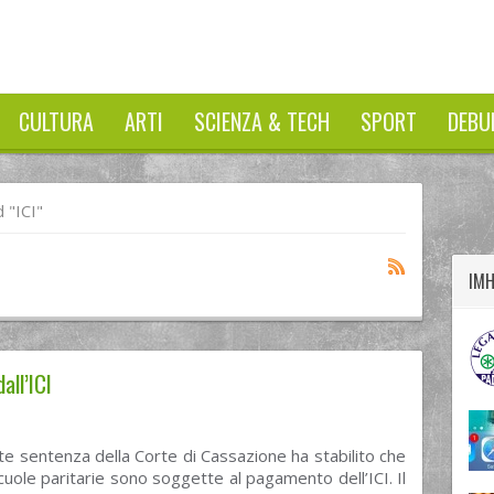
CULTURA
ARTI
SCIENZA & TECH
SPORT
DEBU
twitter
googleplus
facebook
 "ICI"
IM
all’ICI
e sentenza della Corte di Cassazione ha stabilito che
cuole paritarie sono soggette al pagamento dell’ICI. Il