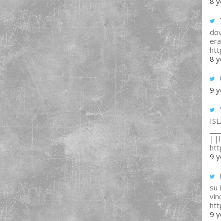
8 y
T
dov
era
ht
8 y
9 y
IS
___
||l 
ht
9 y
su
vin
ht
9 y