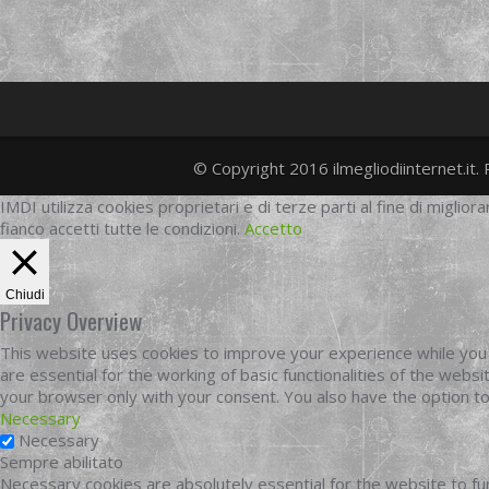
© Copyright 2016 ilmegliodiinternet.it. 
IMDI utilizza cookies proprietari e di terze parti al fine di migliora
fianco accetti tutte le condizioni.
Accetto
Chiudi
Privacy Overview
This website uses cookies to improve your experience while you 
are essential for the working of basic functionalities of the web
your browser only with your consent. You also have the option t
Necessary
Necessary
Sempre abilitato
Necessary cookies are absolutely essential for the website to fun