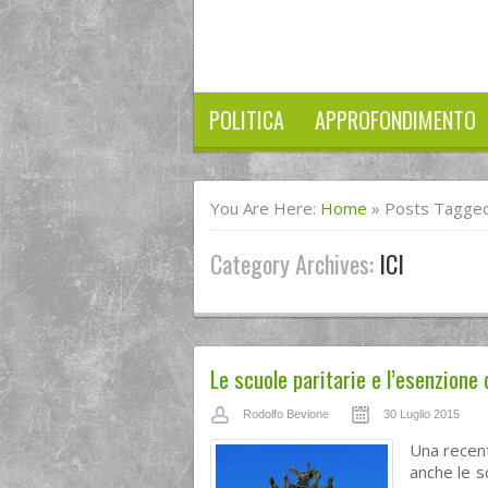
POLITICA
APPROFONDIMENTO
You Are Here:
Home
»
Posts Tagged
Category Archives:
ICI
Le scuole paritarie e l’esenzione d
Rodolfo Bevione
30 Luglio 2015
Una recent
anche le s