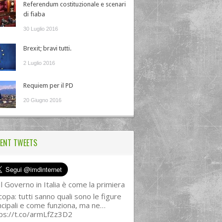
Referendum costituzionale e scenari
di fiaba
30 Luglio 2016
Brexit; bravi tutti.
2 Luglio 2016
Requiem per il PD
20 Giugno 2016
ENT TWEETS
l Governo in Italia è come la primiera
copa: tutti sanno quali sono le figure
ncipali e come funziona, ma ne…
ps://t.co/armLfZz3D2