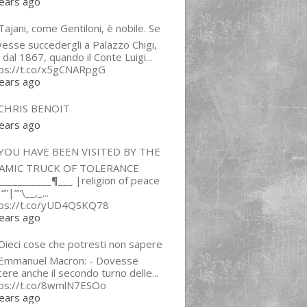
ears ago
ajani, come Gentiloni, è nobile. Se
esse succedergli a Palazzo Chigi,
 dal 1867, quando il Conte Luigi...
tps://t.co/x5gCNARpgG
ears ago
CHRIS BENOIT
ears ago
YOU HAVE BEEN VISITED BY THE
LAMIC TRUCK OF TOLERANCE
___________¶___ |religion of peace
“”|””\__,_...
tps://t.co/yUD4QSKQ78
ears ago
Dieci cose che potresti non sapere
 Emmanuel Macron: - Dovesse
cere anche il secondo turno delle...
tps://t.co/8wmlN7ESOo
ears ago