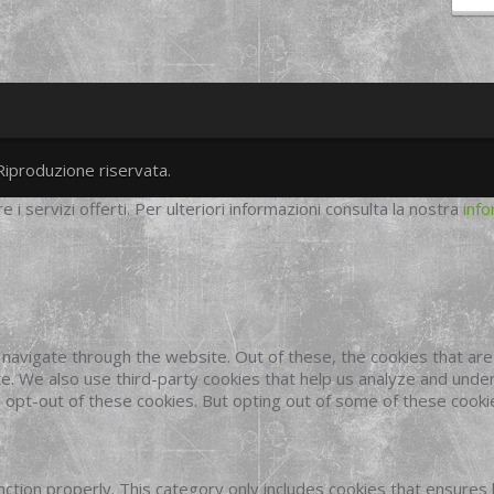
Riproduzione riservata.
twitter
googleplus
facebook
re i servizi offerti. Per ulteriori informazioni consulta la nostra
info
navigate through the website. Out of these, the cookies that ar
site. We also use third-party cookies that help us analyze and und
o opt-out of these cookies. But opting out of some of these cook
ction properly. This category only includes cookies that ensures 