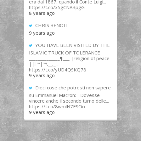
era dal 1867, quando il Conte Luigi...
https://t.co/x5gCNARpgG
8 years ago
CHRIS BENOIT
9 years ago
YOU HAVE BEEN VISITED BY THE
ISLAMIC TRUCK OF TOLERANCE
______________¶___ |religion of peace
||l “”|””\__,_...
https://t.co/yUD4QSKQ78
9 years ago
Dieci cose che potresti non sapere
su Emmanuel Macron: - Dovesse
vincere anche il secondo turno delle...
https://t.co/8wmlN7ESOo
9 years ago