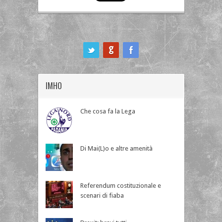
ook
IMHO
Che cosa fa la Lega
Di Mai(L)o e altre amenità
Referendum costituzionale e
scenari di fiaba