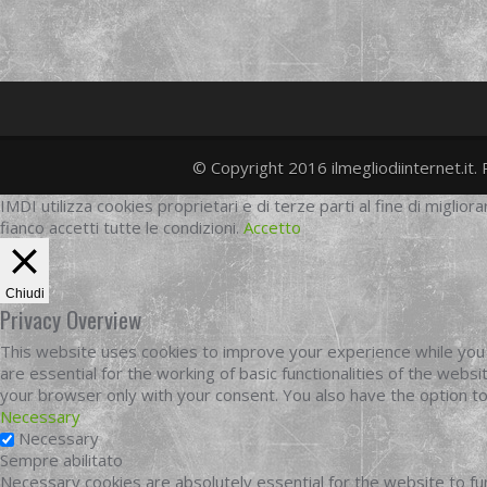
© Copyright 2016 ilmegliodiinternet.it. 
IMDI utilizza cookies proprietari e di terze parti al fine di migliora
fianco accetti tutte le condizioni.
Accetto
Chiudi
Privacy Overview
This website uses cookies to improve your experience while you 
are essential for the working of basic functionalities of the web
your browser only with your consent. You also have the option t
Necessary
Necessary
Sempre abilitato
Necessary cookies are absolutely essential for the website to fun