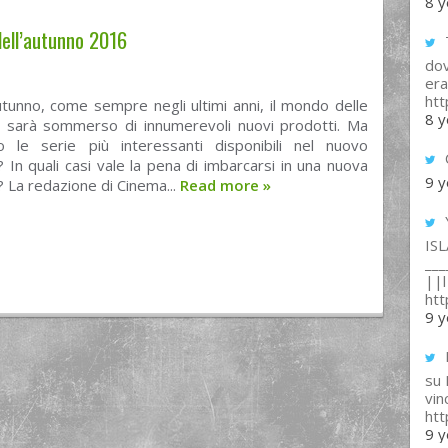
8 y
dell’autunno 2016
T
dov
era
ht
tunno, come sempre negli ultimi anni, il mondo delle
8 y
 sarà sommerso di innumerevoli nuovi prodotti. Ma
o le serie più interessanti disponibili nel nuovo
In quali casi vale la pena di imbarcarsi in una nuova
9 y
 La redazione di Cinema...
Read more
»
IS
___
||l 
ht
9 y
su
vin
ht
9 y