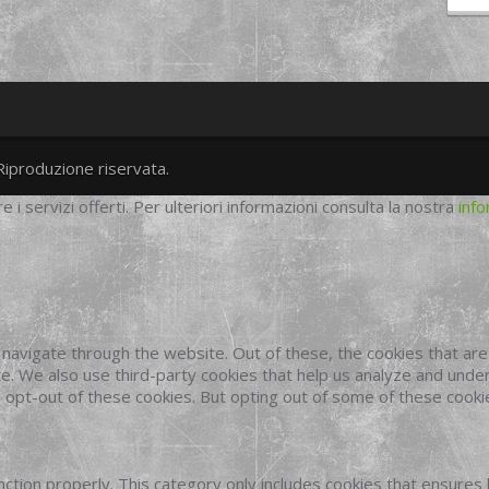
Riproduzione riservata.
twitter
googleplus
facebook
re i servizi offerti. Per ulteriori informazioni consulta la nostra
info
navigate through the website. Out of these, the cookies that ar
site. We also use third-party cookies that help us analyze and und
o opt-out of these cookies. But opting out of some of these cook
ction properly. This category only includes cookies that ensures 