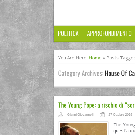
POLITICA
APPROFONDIMENTO
You Are Here:
Home
»
Posts Tagged
Category Archives:
House Of Ca
The Young Pope: a rischio di “so
Gianni Giovannelli
27 Ottobre 2016
The Young
quest’au