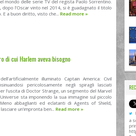
nel mondo delle serie TV del regista Paolo Sorrentino.
, dopo l’Oscar vinto nel 2014, si è guadagnato il titolo
 E a buon diritto, visto che...
Read more
»
ro di cui Harlem aveva bisogno
dell’artificialmente illuminato Captain America: Civil
sinuandosi pericolosamente negli spiragli lasciati
REC
per l’uscita di Doctor Strange, un segmento del Marvel
 Universe sta imponendo la sua immagine sul piccolo
Meno abbaglianti ed eclatanti di Agents of Shield,
 lasciare un’impronta ben...
Read more
»
I
a s
pri
htt