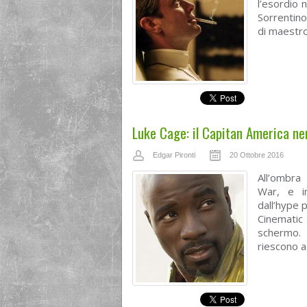
l’esordio 
Sorrentino
di maestro.
Luke Cage: il Capitan America ne
Edgar Pironti
20 Ottobre 2016
All’ombra 
War, e in
dall’hype 
Cinematic
schermo. 
riescono a