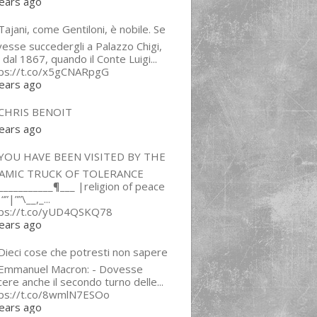
ears ago
ajani, come Gentiloni, è nobile. Se
esse succedergli a Palazzo Chigi,
 dal 1867, quando il Conte Luigi...
tps://t.co/x5gCNARpgG
ears ago
CHRIS BENOIT
ears ago
YOU HAVE BEEN VISITED BY THE
LAMIC TRUCK OF TOLERANCE
___________¶___ |religion of peace
“”|””\__,_...
tps://t.co/yUD4QSKQ78
ears ago
Dieci cose che potresti non sapere
 Emmanuel Macron: - Dovesse
cere anche il secondo turno delle...
tps://t.co/8wmlN7ESOo
ears ago