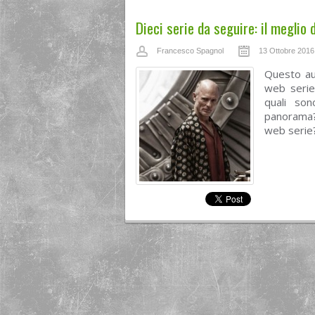
Dieci serie da seguire: il meglio 
Francesco Spagnol
13 Ottobre 2016
Questo au
web serie
quali son
panorama? 
web serie?