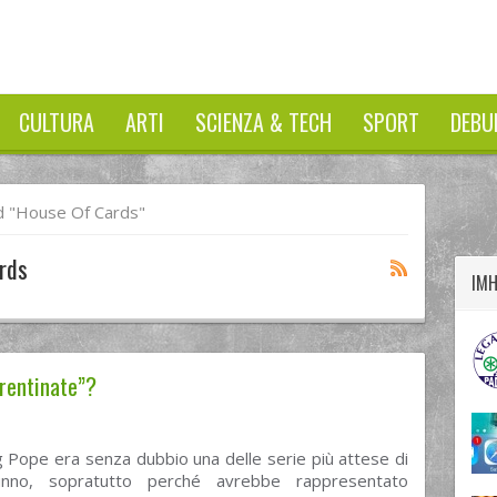
CULTURA
ARTI
SCIENZA & TECH
SPORT
DEBU
twitter
googleplus
facebook
 "house Of Cards"
rds
IM
rrentinate”?
 Pope era senza dubbio una delle serie più attese di
tunno, sopratutto perché avrebbe rappresentato