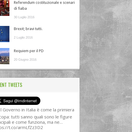
Referendum costituzionale e scenari
di fiaba
30 Luglio 2016
Brexit; bravi tutti.
2 Luglio 2016
Requiem per il PD
20 Giugno 2016
ENT TWEETS
l Governo in Italia è come la primiera
copa: tutti sanno quali sono le figure
ncipali e come funziona, ma ne…
ps://t.co/armLfZz3D2