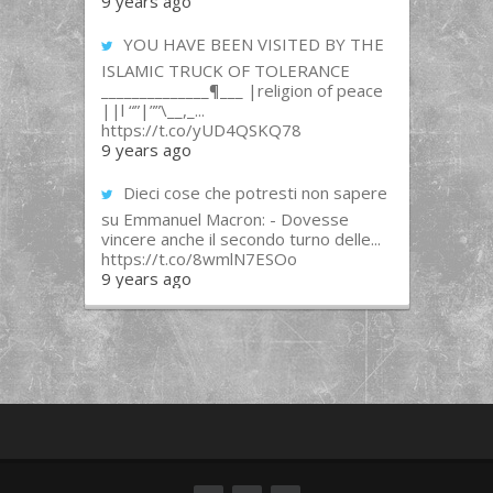
9 years ago
YOU HAVE BEEN VISITED BY THE
ISLAMIC TRUCK OF TOLERANCE
______________¶___ |religion of peace
||l “”|””\__,_...
https://t.co/yUD4QSKQ78
9 years ago
Dieci cose che potresti non sapere
su Emmanuel Macron: - Dovesse
vincere anche il secondo turno delle...
https://t.co/8wmlN7ESOo
9 years ago