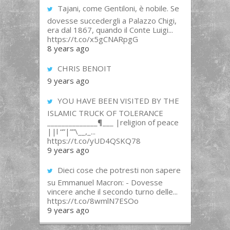
Tajani, come Gentiloni, è nobile. Se
dovesse succedergli a Palazzo Chigi,
era dal 1867, quando il Conte Luigi...
https://t.co/x5gCNARpgG
8 years ago
CHRIS BENOIT
9 years ago
YOU HAVE BEEN VISITED BY THE
ISLAMIC TRUCK OF TOLERANCE
______________¶___ |religion of peace
||l “”|””\__,_...
https://t.co/yUD4QSKQ78
9 years ago
Dieci cose che potresti non sapere
su Emmanuel Macron: - Dovesse
vincere anche il secondo turno delle...
https://t.co/8wmlN7ESOo
9 years ago