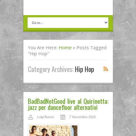
You Are Here:
Home
»
Posts Tagged
"hip Hop"
Category Archives:
Hip Hop
BadBadNotGood live al Quirinetta:
jazz per dancefloor alternativi
Luigi Buono
7 Novembre 2016