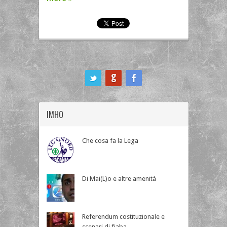
ook
IMHO
Che cosa fa la Lega
Di Mai(L)o e altre amenità
Referendum costituzionale e
scenari di fiaba