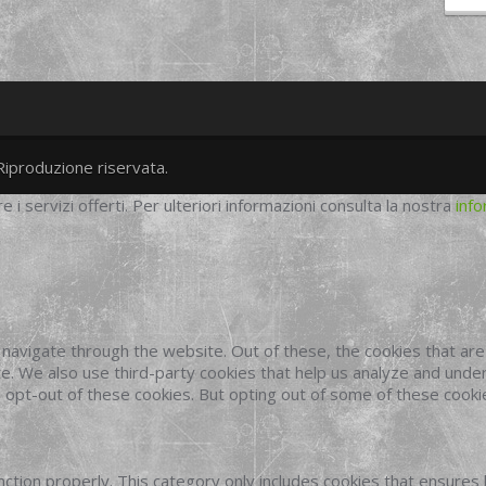
Riproduzione riservata.
twitter
googleplus
facebook
re i servizi offerti. Per ulteriori informazioni consulta la nostra
info
navigate through the website. Out of these, the cookies that ar
site. We also use third-party cookies that help us analyze and und
o opt-out of these cookies. But opting out of some of these cook
ction properly. This category only includes cookies that ensures 