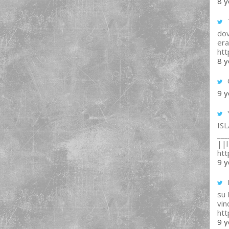
8 y
T
dov
era
ht
8 y
9 y
IS
___
||l 
ht
9 y
su
vin
ht
9 y