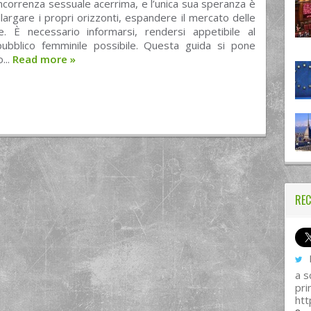
ncorrenza sessuale acerrima, e l’unica sua speranza è
allargare i propri orizzonti, espandere il mercato delle
. È necessario informarsi, rendersi appetibile al
ubblico femminile possibile. Questa guida si pone
...
Read more
»
REC
I
a s
pri
htt