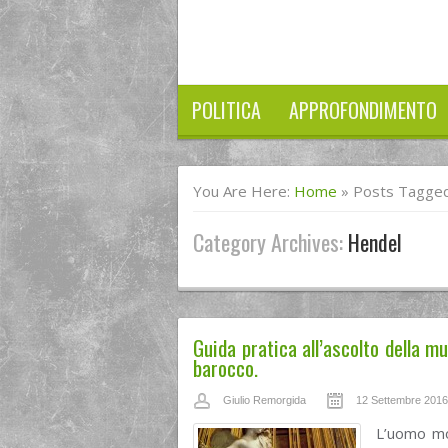
POLITICA
APPROFONDIMENTO
You Are Here:
Home
»
Posts Tagged
Category Archives:
Hendel
Guida pratica all’ascolto della m
barocco.
Giulio Remorgida
12 Settembre 2016
L’uomo mo