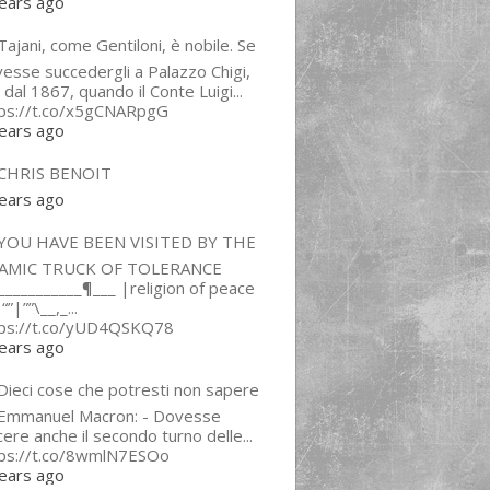
ears ago
ajani, come Gentiloni, è nobile. Se
esse succedergli a Palazzo Chigi,
 dal 1867, quando il Conte Luigi...
tps://t.co/x5gCNARpgG
ears ago
CHRIS BENOIT
ears ago
YOU HAVE BEEN VISITED BY THE
LAMIC TRUCK OF TOLERANCE
___________¶___ |religion of peace
“”|””\__,_...
tps://t.co/yUD4QSKQ78
ears ago
Dieci cose che potresti non sapere
 Emmanuel Macron: - Dovesse
cere anche il secondo turno delle...
tps://t.co/8wmlN7ESOo
ears ago