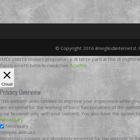
© Copyright 2016 ilmegliodiinternet.it. 
IMDI utilizza cookies proprietari e di terze parti al fine di migliora
fianco accetti tutte le condizioni.
Accetto
Chiudi
Privacy Overview
This website uses cookies to improve your experience while you 
are essential for the working of basic functionalities of the web
your browser only with your consent. You also have the option t
Necessary
Necessary
Sempre abilitato
Necessary cookies are absolutely essential for the website to fun