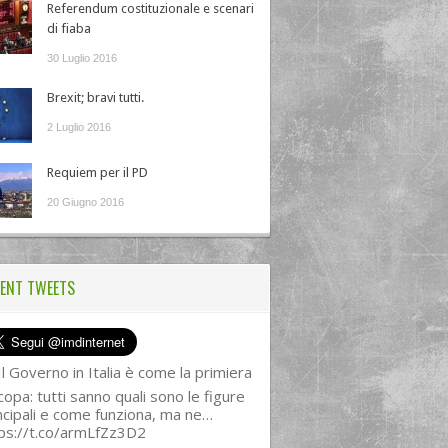
Referendum costituzionale e scenari
di fiaba
30 Luglio 2016
Brexit; bravi tutti.
2 Luglio 2016
Requiem per il PD
20 Giugno 2016
ENT TWEETS
l Governo in Italia è come la primiera
copa: tutti sanno quali sono le figure
ncipali e come funziona, ma ne…
ps://t.co/armLfZz3D2