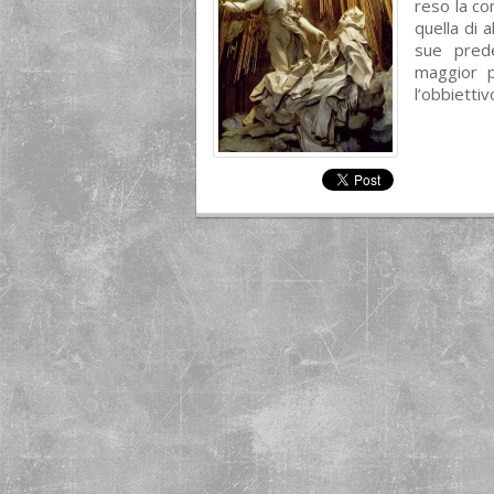
reso la co
quella di 
sue prede
maggior p
l’obbiettivo