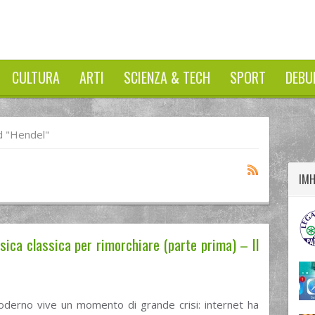
CULTURA
ARTI
SCIENZA & TECH
SPORT
DEBU
twitter
googleplus
facebook
 "hendel"
IM
usica classica per rimorchiare (parte prima) – Il
derno vive un momento di grande crisi: internet ha