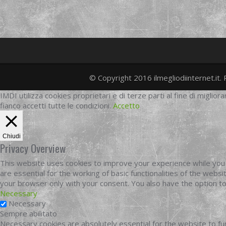
© Copyright 2016 ilmegliodiinternet.it. 
IMDI utilizza cookies proprietari e di terze parti al fine di migliora
fianco accetti tutte le condizioni.
Accetto
Chiudi
Privacy Overview
This website uses cookies to improve your experience while you 
are essential for the working of basic functionalities of the web
your browser only with your consent. You also have the option t
Necessary
Necessary
Sempre abilitato
Necessary cookies are absolutely essential for the website to fun