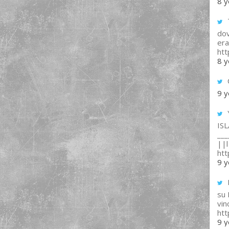
8 y
T
dov
era
ht
8 y
9 y
IS
___
||l 
ht
9 y
su
vin
ht
9 y