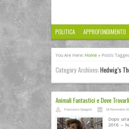
POLITICA
APPROFONDIMENTO
You Are Here:
Home
»
Posts Tagge
Category Archives:
Hedwig’s T
Animali Fantastici e Dove Trovarl
Francesco Spagnol
18 Novembre 2
Dopo un’a
2016 – ha