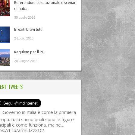
Referendum costituzionale e scenari
di fiaba
30 Luglio 2016
Brexit; bravi tutti.
2 Luglio 2016
Requiem per il PD
20 Giugno 2016
ENT TWEETS
l Governo in Italia è come la primiera
copa: tutti sanno quali sono le figure
ncipali e come funziona, ma ne…
ps://t.co/armLfZz3D2