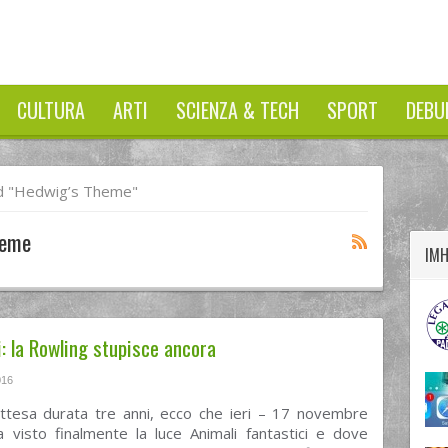
CULTURA
ARTI
SCIENZA & TECH
SPORT
DEBU
twitter
googleplus
facebook
d "hedwig’s Theme"
heme
IM
i: la Rowling stupisce ancora
016
ttesa durata tre anni, ecco che ieri – 17 novembre
 visto finalmente la luce Animali fantastici e dove