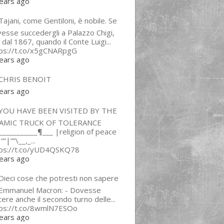
ears ago
ajani, come Gentiloni, è nobile. Se
esse succedergli a Palazzo Chigi,
 dal 1867, quando il Conte Luigi...
tps://t.co/x5gCNARpgG
ears ago
CHRIS BENOIT
ears ago
YOU HAVE BEEN VISITED BY THE
LAMIC TRUCK OF TOLERANCE
___________¶___ |religion of peace
“”|””\__,_...
tps://t.co/yUD4QSKQ78
ears ago
Dieci cose che potresti non sapere
 Emmanuel Macron: - Dovesse
cere anche il secondo turno delle...
tps://t.co/8wmlN7ESOo
ears ago