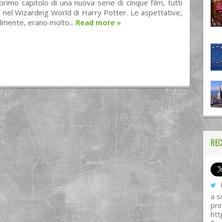
l primo capitolo di una nuova serie di cinque film, tutti
 nel Wizarding World di Harry Potter. Le aspettative,
lmente, erano molto...
Read more
»
REC
I
a s
pri
htt