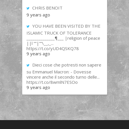
CHRIS BENOIT
9 years ago
YOU HAVE BEEN VISITED BY THE
ISLAMIC TRUCK OF TOLERANCE
______________¶___ |religion of peace
||l “”|””\__,_...
https://t.co/yUD4QSKQ78
9 years ago
Dieci cose che potresti non sapere
su Emmanuel Macron: - Dovesse
vincere anche il secondo turno delle...
https://t.co/8wmlN7ESOo
9 years ago