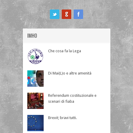
ook
IMHO
Che cosa fa la Lega
Di Mai(L)o e altre amenità
Referendum costituzionale e
scenari di fiaba
Brexit; bravi tutti.