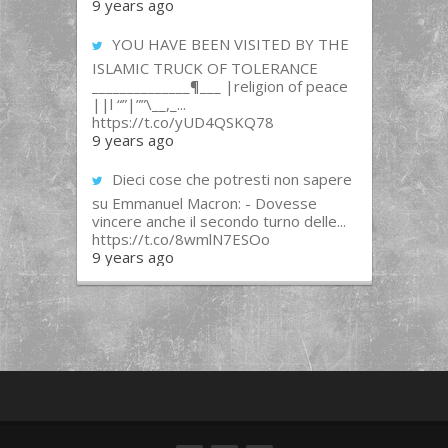
9 years ago
YOU HAVE BEEN VISITED BY THE
ISLAMIC TRUCK OF TOLERANCE
______________¶___ |religion of peace
||l “”|””\__,_...
https://t.co/yUD4QSKQ78
9 years ago
Dieci cose che potresti non sapere
su Emmanuel Macron: - Dovesse
vincere anche il secondo turno delle...
https://t.co/8wmlN7ESOo
9 years ago