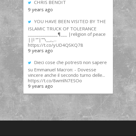
CHRIS BENOIT
9 years ago
YOU HAVE BEEN VISITED BY THE
ISLAMIC TRUCK OF TOLERANCE
______________¶___ |religion of peace
||l “”|””\__,_...
https://t.co/yUD4QSKQ78
9 years ago
Dieci cose che potresti non sapere
su Emmanuel Macron: - Dovesse
vincere anche il secondo turno delle...
https://t.co/8wmlN7ESOo
9 years ago