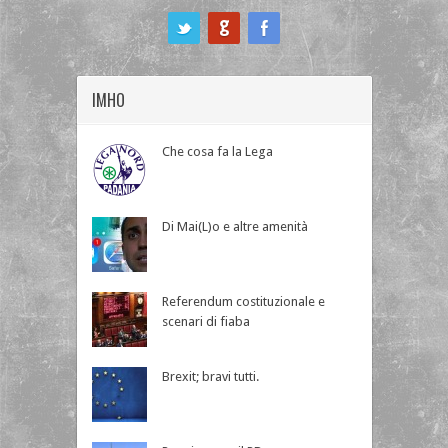
ook
IMHO
Che cosa fa la Lega
Di Mai(L)o e altre amenità
Referendum costituzionale e
scenari di fiaba
Brexit; bravi tutti.